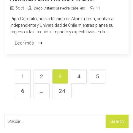
SUDAMERICANA
5
oct
Diego Stefano Saavedra Caballero
11
Pipo Gorosito, nuevo técnico de Alianza Lima, analiza a
Independiente y Universidad de Chile mientras planea su
regreso a la dirección. Impacto y expectativas en la
Sudamericana.
Leer más
1
2
3
4
5
6
…
24