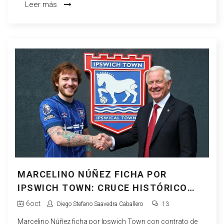
Leer más
MARCELINO NÚÑEZ FICHA POR
IPSWICH TOWN: CRUCE HISTÓRICO
DEL DERBY DEL ESTE DE ANGLIA
6
oct
Diego Stefano Saavedra Caballero
13
Marcelino Núñez ficha por Ipswich Town con contrato de