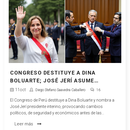
CONGRESO DESTITUYE A DINA
BOLUARTE; JOSÉ JERÍ ASUME
PRESIDENCIA
11
oct
Diego Stefano Saavedra Caballero
16
El Congreso de Perú destituye a Dina Boluarte y nombra a
José Jerí presidente interino, provocando cambios
políticos, de seguridad y económicos antes de las
elecciones de 2026.
Leer más