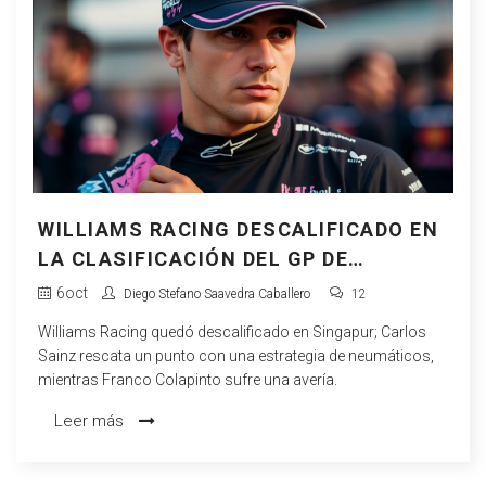
WILLIAMS RACING DESCALIFICADO EN
LA CLASIFICACIÓN DEL GP DE
SINGAPUR; SAINZ RESCATA UN PUNTO
6
oct
Diego Stefano Saavedra Caballero
12
Williams Racing quedó descalificado en Singapur; Carlos
Sainz rescata un punto con una estrategia de neumáticos,
mientras Franco Colapinto sufre una avería.
Leer más