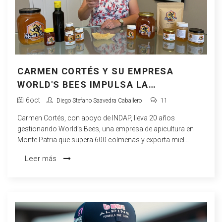
CARMEN CORTÉS Y SU EMPRESA
WORLD'S BEES IMPULSA LA
APICULTURA EN MONTE PATRIA
6
oct
Diego Stefano Saavedra Caballero
11
Carmen Cortés, con apoyo de INDAP, lleva 20 años
gestionando World’s Bees, una empresa de apicultura en
Monte Patria que supera 600 colmenas y exporta miel
premium.
Leer más