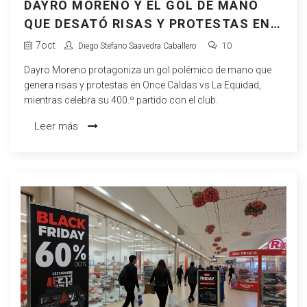
DAYRO MORENO Y EL GOL DE MANO
QUE DESATÓ RISAS Y PROTESTAS EN
CALDAS
7
oct
Diego Stefano Saavedra Caballero
10
Dayro Moreno protagoniza un gol polémico de mano que
genera risas y protestas en Once Caldas vs La Equidad,
mientras celebra su 400.º partido con el club.
Leer más