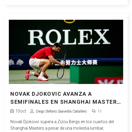
NOVAK DJOKOVIC AVANZA A
SEMIFINALES EN SHANGHAI MASTERS
CON DOLOR
10
oct
Diego Stefano Saavedra Caballero
11
Novak Djokovic supera a Zizou Bergs en los cuartos del
Shanghai Masters a pesar de una molestia lumbar,