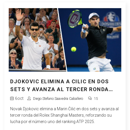
DJOKOVIC ELIMINA A CILIC EN DOS
SETS Y AVANZA AL TERCER RONDA
DEL SHANGHAI MASTERS
6
oct
Diego Stefano Saavedra Caballero
15
Novak Djokovic elimina a Marin Čilić en dos sets y avanza al
tercer ronda del Rolex Shanghai Masters, reforzando su
lucha por el número uno del ranking ATP 2025.