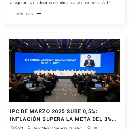
asegurando su décima semifinal y acercándose al ATP
Finals.
Leer más
IPC DE MARZO 2025 SUBE 0,5%:
INFLACIÓN SUPERA LA META DEL 3%
EN CHILE
9
oct
Diego Stefano Saavedra Caballero
18