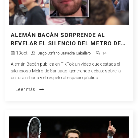
ALEMÁN BACÁN SORPRENDE AL
REVELAR EL SILENCIO DEL METRO DE
SANTIAGO
13
oct
Diego Stefano Saavedra Caballero
14
Alemán Bacán publica en TikTok un video que destaca el
silencioso Metro de Santiago, generando debate sobre la
cultura urbana y el respeto al espacio público.
Leer más