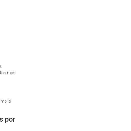
s.
entos más
cumplió
s por