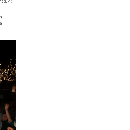
as, y el
ca
la