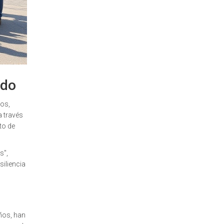
ado
nos,
a través
to de
s",
iliencia
años, han