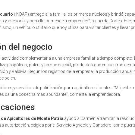
ecuario
(
INDAP
)
entregó a la familia los primeros núcleos y brindó capa
s y asesoría, y con ello comencé a emprender", recuerda Cortés. Ese 
ismo, un vehículo utilitario que hoy utiliza para visitar clientes y llevar 
ón del negocio
 actividad complementaria a una empresa familiar a tiempo completo. 
aliza propóleos, polen, y arrope de miel, productos que encuentran dem
ión y Valdivia. Según los registros de la empresa, la producción anual
de polen.
ores y servicios de polinización para agricultores locales. "Mi gente 
so les da una cosecha más abundante", comenta la emprendedora.
ficaciones
de Apicultores de Monte Patria
ayudó a Carmen a tramitar la resoluc
sa autorización, exigida por el Servicio Agrícola y Ganadero, abrió puert
.