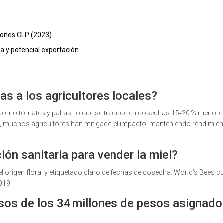
llones CLP (2023).
a y potencial exportación.
as a los agricultores locales?
os como tomates y paltas, lo que se traduce en cosechas 15‑20 % menore
es, muchos agricultores han mitigado el impacto, manteniendo rendimi
ción sanitaria para vender la miel?
del origen floral y etiquetado claro de fechas de cosecha. World’s Bees 
019.
usos de los 34 millones de pesos asignado