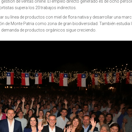
 gestión de ventas online. El empleo directo generado es de ocho person
ortistas supera los 20 trabajos indirectos.
ar su línea de productos con miel de flora nativa y desarrollar una mar
ación de Monte Patria como zona de gran biodiversidad. También estudia 
la demanda de productos orgánicos sigue creciendo.