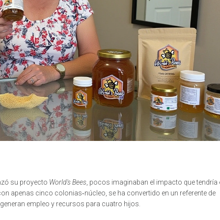
nzó su proyecto
World's Bees
, pocos imaginaban el impacto que tendría 
 con apenas cinco colonias‑núcleo, se ha convertido en un referente de
generan empleo y recursos para cuatro hijos.