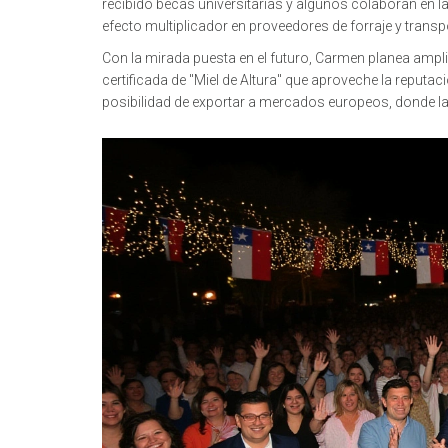
recibido becas universitarias y algunos colaboran en la
efecto multiplicador en proveedores de forraje y transp
Con la mirada puesta en el futuro, Carmen planea ampli
certificada de "Miel de Altura" que aproveche la reput
posibilidad de exportar a mercados europeos, donde 