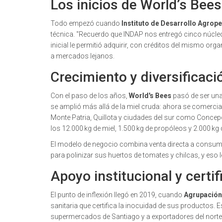
Los inicios de World’s Bees
Todo empezó cuando
Instituto de Desarrollo Agrop
técnica. "Recuerdo que INDAP nos entregó cinco núcleo
inicial le permitió adquirir, con créditos del mismo organ
a mercados lejanos.
Crecimiento y diversificaci
Con el paso de los años,
World's Bees
pasó de ser una
se amplió más allá de la miel cruda: ahora se comerci
Monte Patria, Quillota y ciudades del sur como Concepc
los 12.000 kg de miel, 1.500 kg de propóleos y 2.000 kg 
El modelo de negocio combina venta directa a consumid
para polinizar sus huertos de tomates y chilcas, y e
Apoyo institucional y certi
El punto de inflexión llegó en 2019, cuando
Agrupación 
sanitaria que certifica la inocuidad de sus productos. E
supermercados de Santiago y a exportadores del norte