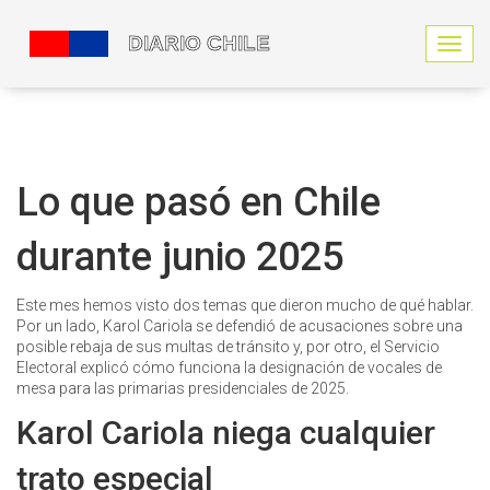
N
a
v
e
g
a
c
Lo que pasó en Chile
i
ó
durante junio 2025
n
d
e
Este mes hemos visto dos temas que dieron mucho de qué hablar.
p
Por un lado, Karol Cariola se defendió de acusaciones sobre una
a
posible rebaja de sus multas de tránsito y, por otro, el Servicio
l
Electoral explicó cómo funciona la designación de vocales de
a
mesa para las primarias presidenciales de 2025.
n
c
Karol Cariola niega cualquier
a
trato especial