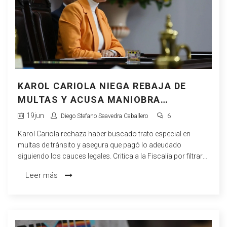
KAROL CARIOLA NIEGA REBAJA DE
MULTAS Y ACUSA MANIOBRA
POLÍTICA DE LA FISCALÍA
19
jun
Diego Stefano Saavedra Caballero
6
Karol Cariola rechaza haber buscado trato especial en
multas de tránsito y asegura que pagó lo adeudado
siguiendo los cauces legales. Critica a la Fiscalía por filtrar
conversaciones, cuestiona la investigación y sostiene que
Leer más
está siendo víctima de una operación política.