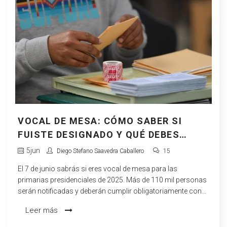
VOCAL DE MESA: CÓMO SABER SI
FUISTE DESIGNADO Y QUÉ DEBES
HACER PARA LAS PRIMARIAS 2025 EN
5
jun
Diego Stefano Saavedra Caballero
15
CHILE
El 7 de junio sabrás si eres vocal de mesa para las
primarias presidenciales de 2025. Más de 110 mil personas
serán notificadas y deberán cumplir obligatoriamente con
esta función clave para las elecciones, aunque la votación
Leer más
sea voluntaria. El Servel gestiona el proceso y advierte de
sanciones a quien no se presente.