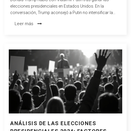
elecciones presidenciales en Estados Unidos. En la
conversación, Trump aconsejó a Putin no intensificar la
guerra en Ucrania y mostró interés en resolver el conflicto
Leer más
pronto. Sin embargo, sus comentarios sobre los territorios
conquistados por Rusia han generado alerta entre los
aliados de la OTAN.
ANÁLISIS DE LAS ELECCIONES