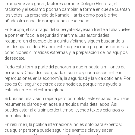
Trump vuelve a ganar, factores como el Colegio Electoral, el
racismo y el sexismo podrían cambiar la forma en que se cuentan
los votos. La presencia de Kamala Harris como posible rival
añade otra capa de complejidad al escenario.
En Europa, el naufragio del superyate Bayesian frente a Italia vuelve
a poner en foco la seguridad marítima. Las autoridades
recuperaron el cuerpo de la quinta víctima y siguen buscando a
los desaparecidos. El accidente ha generado preguntas sobre las
condiciones climáticas extremas y la preparación de los equipos
de rescate.
Todo esto forma parte del panorama que impacta a millones de
personas. Cada decisión, cada discurso y cada desastre tiene
repercusiones en la economía, la seguridad y la vida cotidiana. Por
eso es útil seguir de cerca estas noticias, porque nos ayuda a
entender mejor el entorno global.
Si buscas una visión rápida pero completa, este espacio te ofrece
resúmenes claros y enlaces a artículos más detallados. Así
puedes estar al día sin perder tiempo leyendo textos extensos o
complicados.
En resumen, la política internacional no es solo para expertos;
cualquier persona puede seguir los eventos clave y sacar