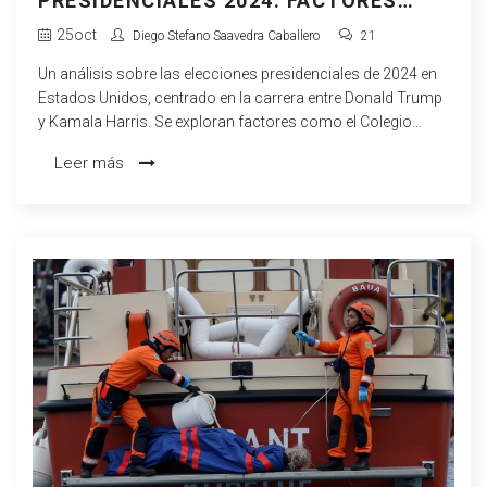
PRESIDENCIALES 2024: FACTORES
CLAVE EN JUEGO SI DONALD TRUMP
25
oct
Diego Stefano Saavedra Caballero
21
GANASE
Un análisis sobre las elecciones presidenciales de 2024 en
Estados Unidos, centrado en la carrera entre Donald Trump
y Kamala Harris. Se exploran factores como el Colegio
Electoral, el racismo, el sexismo y la influencia de Joe Biden,
Leer más
y cómo pueden influir en el resultado electoral. Se subraya la
importancia crítica de estos elementos en caso de una
victoria de Trump.