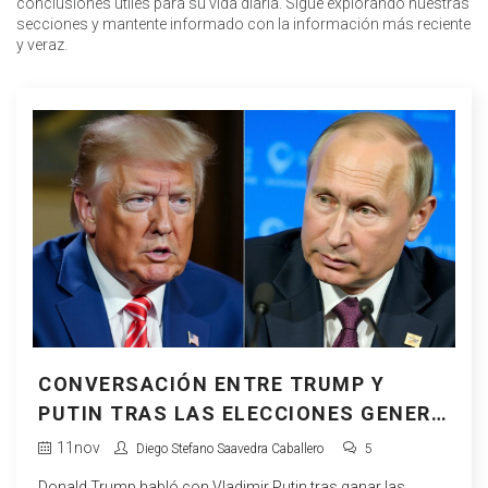
conclusiones útiles para su vida diaria. Sigue explorando nuestras
secciones y mantente informado con la información más reciente
y veraz.
CONVERSACIÓN ENTRE TRUMP Y
PUTIN TRAS LAS ELECCIONES GENERA
PREOCUPACIÓN SOBRE UCRANIA
11
nov
Diego Stefano Saavedra Caballero
5
Donald Trump habló con Vladimir Putin tras ganar las