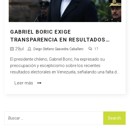
GABRIEL BORIC EXIGE
TRANSPARENCIA EN RESULTADOS
ELECTORALES EN VENEZUELA
29
jul
Diego Stefano Saavedra Caballero
17
El presidente chileno, Gabriel Boric, ha expresado su
preocupación y escepticismo sobre los recientes
resultados electorales en Venezuela, señalando una falta de
transparencia en el proceso. Boric urgió a la comunidad
Leer más
internacional a vigilar y garantizar que las elecciones fueran
libres y justas, en sintonía con otros países
latinoamericanos que han cuestionado la legitimidad de los
resultados.