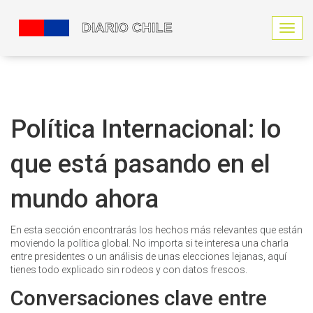
N
a
v
e
g
a
c
Política Internacional: lo
i
ó
que está pasando en el
n
d
e
mundo ahora
p
a
l
En esta sección encontrarás los hechos más relevantes que están
a
moviendo la política global. No importa si te interesa una charla
n
entre presidentes o un análisis de unas elecciones lejanas, aquí
c
tienes todo explicado sin rodeos y con datos frescos.
a
Conversaciones clave entre