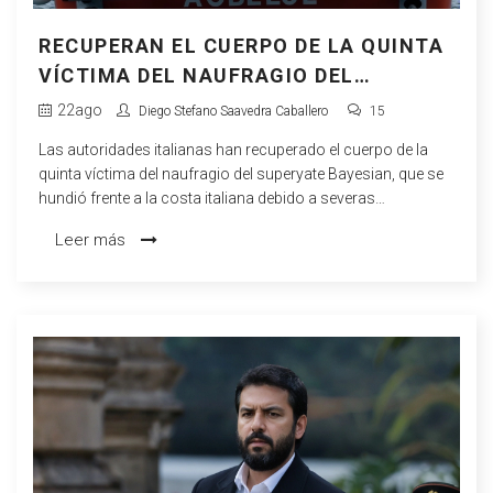
RECUPERAN EL CUERPO DE LA QUINTA
VÍCTIMA DEL NAUFRAGIO DEL
SUPERYATE BAYESIAN EN ITALIA
22
ago
Diego Stefano Saavedra Caballero
15
Las autoridades italianas han recuperado el cuerpo de la
quinta víctima del naufragio del superyate Bayesian, que se
hundió frente a la costa italiana debido a severas
condiciones climáticas. El incidente ha dejado varias
Leer más
muertes confirmadas y algunos desaparecidos, mientras
continúan las operaciones de rescate y la investigación
para esclarecer los motivos del siniestro.