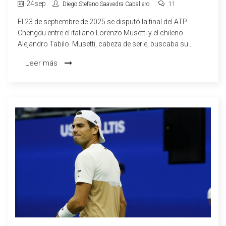
TABILO Y LORENZO MUSETTI
24
sep
Diego Stefano Saavedra Caballero
11
El 23 de septiembre de 2025 se disputó la final del ATP
Chengdu entre el italiano Lorenzo Musetti y el chileno
Alejandro Tabilo. Musetti, cabeza de serie, buscaba su
primer título de la temporada, mientras que Tabilo llegó
Leer más
como calificado tras una gran racha. La transmisión estuvo
disponible en vivo por Tennis TV y otras plataformas
oficiales, con estadísticas en tiempo real y opción de replay.