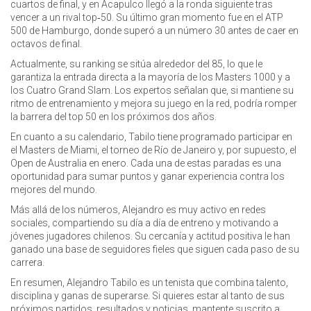
cuartos de final, y en Acapulco llegó a la ronda siguiente tras
vencer a un rival top‑50. Su último gran momento fue en el ATP
500 de Hamburgo, donde superó a un número 30 antes de caer en
octavos de final.
Actualmente, su ranking se sitúa alrededor del 85, lo que le
garantiza la entrada directa a la mayoría de los Masters 1000 y a
los Cuatro Grand Slam. Los expertos señalan que, si mantiene su
ritmo de entrenamiento y mejora su juego en la red, podría romper
la barrera del top 50 en los próximos dos años.
En cuanto a su calendario, Tabilo tiene programado participar en
el Masters de Miami, el torneo de Río de Janeiro y, por supuesto, el
Open de Australia en enero. Cada una de estas paradas es una
oportunidad para sumar puntos y ganar experiencia contra los
mejores del mundo.
Más allá de los números, Alejandro es muy activo en redes
sociales, compartiendo su día a día de entreno y motivando a
jóvenes jugadores chilenos. Su cercanía y actitud positiva le han
ganado una base de seguidores fieles que siguen cada paso de su
carrera.
En resumen, Alejandro Tabilo es un tenista que combina talento,
disciplina y ganas de superarse. Si quieres estar al tanto de sus
próximos partidos, resultados y noticias, mantente suscrito a