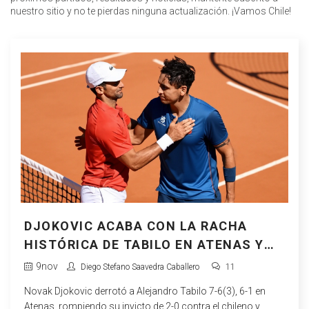
nuestro sitio y no te pierdas ninguna actualización. ¡Vamos Chile!
DJOKOVIC ACABA CON LA RACHA
HISTÓRICA DE TABILO EN ATENAS Y
GANA 7-6(3), 6-1
9
nov
Diego Stefano Saavedra Caballero
11
Novak Djokovic derrotó a Alejandro Tabilo 7-6(3), 6-1 en
Atenas, rompiendo su invicto de 2-0 contra el chileno y