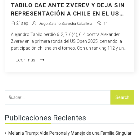
TABILO CAE ANTE ZVEREV Y DEJA SIN
REPRESENTACIÓN A CHILE EN EL US
OPEN 2025
21
sep
Diego Stefano Saavedra Caballero
11
Alejandro Tabilo perdió 6‑2, 7‑6(4), 6‑4 contra Alexander
Zverev en la primera ronda del US Open 2025, cerrando la
participación chilena en el torneo. Con un ranking 112 y una
temporada irregular, el tenista de 28 años destaca por su
Leer más
victoria contra Novak Djokovic en Monte‑Carlo.
Publicaciones Recientes
Melania Trump: Vida Personal y Manejo de una Familia Singular