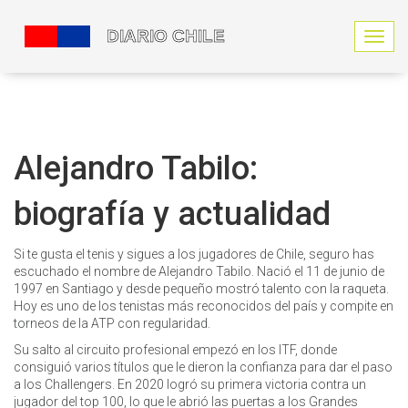
N
a
v
e
g
a
c
Alejandro Tabilo:
i
ó
biografía y actualidad
n
d
e
Si te gusta el tenis y sigues a los jugadores de Chile, seguro has
p
escuchado el nombre de Alejandro Tabilo. Nació el 11 de junio de
a
1997 en Santiago y desde pequeño mostró talento con la raqueta.
l
Hoy es uno de los tenistas más reconocidos del país y compite en
a
torneos de la ATP con regularidad.
n
c
Su salto al circuito profesional empezó en los ITF, donde
a
consiguió varios títulos que le dieron la confianza para dar el paso
a los Challengers. En 2020 logró su primera victoria contra un
jugador del top 100, lo que le abrió las puertas a los Grandes