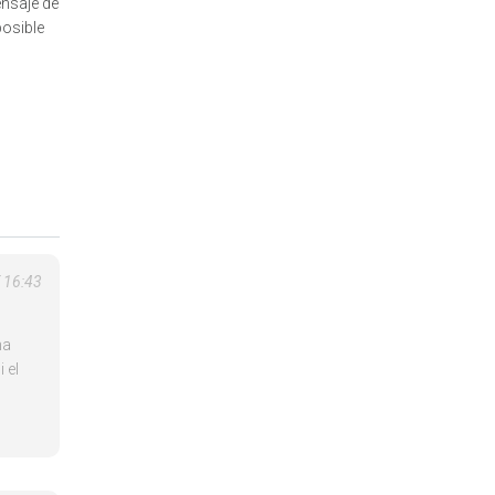
ensaje de
posible
 16:43
na
 el