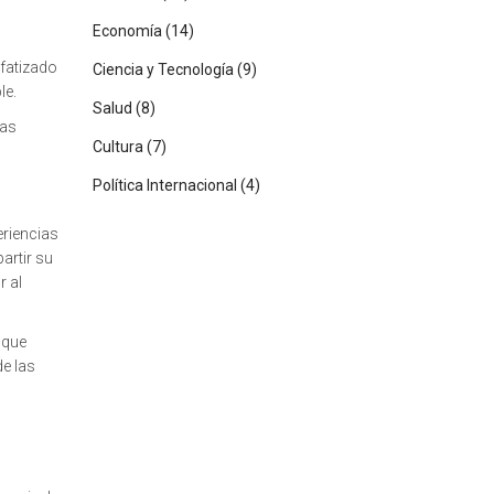
Economía
(14)
nfatizado
Ciencia y Tecnología
(9)
le.
Salud
(8)
las
Cultura
(7)
Política Internacional
(4)
eriencias
artir su
r al
 que
e las