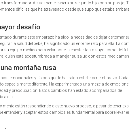
mo transformador. Actualmente espera su segundo hijo con su pareja, 
momentos difíciles que ha atravesado desde que supo que estaba embar
mayor desafío
ntado durante este embarazo ha sido la necesidad de dejar de tomar s
urar la salud del bebé, ha significado un enorme reto para ella. La co
r su equipo médico para velar por el bienestar tanto suyo como del fu
ora, quien está acostumbrada a manejar su salud con estos medicamen
 una montaña rusa
ios emocionales y físicos que le ha traído este tercer embarazo. Cada
 sido especialmente diferente. Ha experimentado una mezcla de emocione
siedad y preocupación. Estos cambios han estado acompañados de
a a día.
 mente están respondiendo a este nuevo proceso, a pesar de tener exp
e entender y aceptar estos cambios es fundamental para sobrellevar e