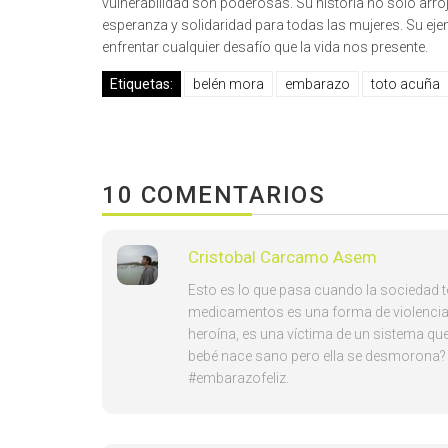
vulnerabilidad son poderosas. Su historia no solo arro
esperanza y solidaridad para todas las mujeres. Su ej
enfrentar cualquier desafío que la vida nos presente.
Etiquetas:
belén mora
embarazo
toto acuña
10 COMENTARIOS
Cristobal Carcamo Asem
Esto es lo que pasa cuando la sociedad te
medicamentos es una forma de violencia 
heroína, es una víctima de un sistema que
bebé nace sano pero ella se desmorona? 
#embarazofeliz.