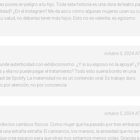
s pones en peligro a tu hijo. Toda esta historia es una obra de teatro p
ilidad? ¿En el Instagram? Me da asco cómo algunas mujeres usan su c
 salud, no deberías tener más hijos. Esto no es valentía, es egoísmo
octubre 5, 2024 A
unde autenticidad con exhibicionismo. ¿Y si su esposo no la apoya? ¿Y
as y ella no puede pagar el tratamiento? Todo esto suena bonito en una
ast de Spotify. La maternidad no es un contenido viral. Es trabajo duro,
izo por atención, no por conciencia.
octubre 5, 2024 A
be los cambios físicos. Como mujer que ha pasado por tres embaraz
á una extraña extraña. El cansancio, los mareos, la ansiedad que no se v
o que crea espacio para que otras nos sintamos menos solas. Gracias p