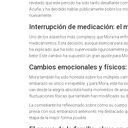
revelado que este periodo ha sido tanto desafiante co
Acuña, y ha decidido hablar públicamente sobre los 
nuevamente.
Interrupción de medicación: el 
Uno de los aspectos más complejos que Mora ha enfre
medicamentos. Esta decisión, aunque esencial para aseg
ha explicado que ha sido supervisada rigurosamente po
bebé. Este cambio ha supuesto un gran ajuste para M
Cambios emocionales y físicos:
Mora también ha sido honesta sobre los múltiples camb
embarazo es único e irrepetible, y para Mora, este ha
van desde la alegría absoluta hasta momentos de an
fluctuaciones físicas que también han modificado su dí
La comediante ha reflexionado sobre cómo su cuerpo y
previa con sus embarazos anteriores. Ha destacado qu
etapa de la mejor forma posible.