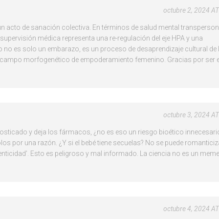
octubre 2, 2024 A
un acto de sanación colectiva. En términos de salud mental transperson
upervisión médica representa una re-regulación del eje HPA y una
 no es solo un embarazo, es un proceso de desaprendizaje cultural de 
un campo morfogenético de empoderamiento femenino. Gracias por ser e
octubre 3, 2024 A
agnosticado y deja los fármacos, ¿no es eso un riesgo bioético innecesar
olos por una razón. ¿Y si el bebé tiene secuelas? No se puede romanticiza
tenticidad’. Esto es peligroso y mal informado. La ciencia no es un meme
octubre 4, 2024 A