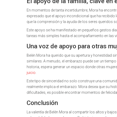
El apoyo de la familia, clave en
En momentos de tanta incertidumbre, Mora ha encontrad
expresado que el apoyo incondicional que ha recibido 
que la comprensión y la ayuda de los seres queridos s
Este apoyo se ha manifestado en pequeños gestos diar
tareas más simples hasta el acompañamiento en las vis
Una voz de apoyo para otras mu
Belén Mora ha querido que su apertura y honestidad si
similares. A menudo, el embarazo puede ser un tiempo d
historia, espera generar un espacio donde otras mujeres
juicio
.
Este tipo de sinceridad no solo construye una comuni
realmente implica el embarazo. Mora desea que su histo
dificultades, es posible encontrar momentos de felicidad
Conclusión
La valentía de Belén Mora al compartir los altos y bajos