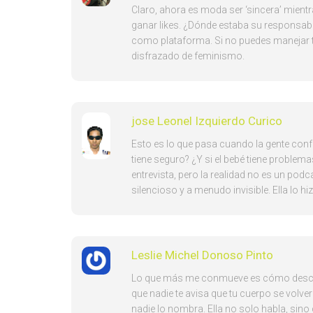
Claro, ahora es moda ser ‘sincera’ mientra
ganar likes. ¿Dónde estaba su responsab
como plataforma. Si no puedes manejar tu
disfrazado de feminismo.
jose Leonel Izquierdo Curico
Esto es lo que pasa cuando la gente conf
tiene seguro? ¿Y si el bebé tiene problem
entrevista, pero la realidad no es un podc
silencioso y a menudo invisible. Ella lo h
Leslie Michel Donoso Pinto
Lo que más me conmueve es cómo descri
que nadie te avisa que tu cuerpo se volver
nadie lo nombra. Ella no solo habla, sin