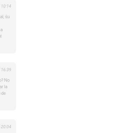
T 10:14
al, su
la
l
T 16:39
io? No
r la
 de
T 20:04