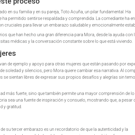
 este proceso
o en su familia y en su pareja, Toto Acuña, un pilar fundamental. Ha
le ha permitido sentirse respaldada y comprendida. La comediante ha e
on cruciales para llevar un embarazo saludable y emocionalmente estab
ios que han hecho una gran diferencia para Mora, desde la ayuda con 
itas médicas y la conversación constante sobre lo que está viviendo.
jeres
rvan de ejemplo y apoyo para otras mujeres que están pasando por exp
e soledad y silencios, pero Mora quiere cambiar esa narrativa. Al comp
 se sientan libres de expresar sus propios desafíos y alegrías sin temo
dad más fuerte, sino que también permite una mayor comprensión de lo
ria sea una fuente de inspiración y consuelo, mostrando que, a pesar d
 y gratitud.
 de su tercer embarazo es un recordatorio de que la autenticidad y la