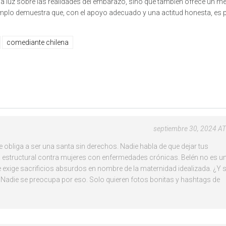
ja luz sobre las realidades del embarazo, sino que también ofrece un m
emplo demuestra que, con el apoyo adecuado y una actitud honesta, es 
comediante chilena
septiembre 30, 2024 AT
 obliga a ser una santa sin derechos. Nadie habla de que dejar tus
estructural contra mujeres con enfermedades crónicas. Belén no es u
 exige sacrificios absurdos en nombre de la maternidad idealizada. ¿Y si
Nadie se preocupa por eso. Solo quieren fotos bonitas y hashtags de