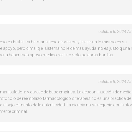
octubre 6, 2024 A
 eso es brutal. mi hermana tiene depresion y le dijeron lo mismo en su
ne apoyo, pero q mal q el sistema no le de mas ayuda. no es justo q una
deberia haber mas apoyo medico real, no solo palabras bonitas.
octubre 8, 2024 A
 manipuladora y carece de base empírica. La descontinuación de medi
protocolo de reemplazo farmacológico o terapéutico es una práctica de 
cia bajo el manto de la autenticidad. La ciencia no se negocia con histo
mente criminal.