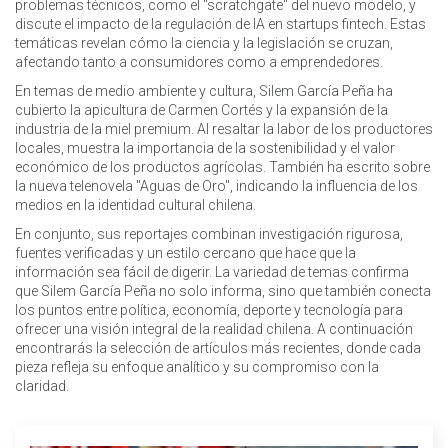
problemas técnicos, como el "scratchgate" del nuevo modelo, y
discute el impacto de la regulación de IA en startups fintech. Estas
temáticas revelan cómo la ciencia y la legislación se cruzan,
afectando tanto a consumidores como a emprendedores.
En temas de medio ambiente y cultura, Silem García Peña ha
cubierto la apicultura de Carmen Cortés y la expansión de la
industria de la miel premium. Al resaltar la labor de los productores
locales, muestra la importancia de la sostenibilidad y el valor
económico de los productos agrícolas. También ha escrito sobre
la nueva telenovela "Aguas de Oro", indicando la influencia de los
medios en la identidad cultural chilena.
En conjunto, sus reportajes combinan investigación rigurosa,
fuentes verificadas y un estilo cercano que hace que la
información sea fácil de digerir. La variedad de temas confirma
que Silem García Peña no solo informa, sino que también conecta
los puntos entre política, economía, deporte y tecnología para
ofrecer una visión integral de la realidad chilena. A continuación
encontrarás la selección de artículos más recientes, donde cada
pieza refleja su enfoque analítico y su compromiso con la
claridad.