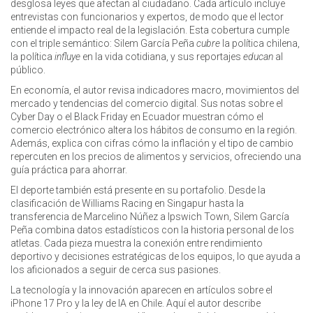
desglosa leyes que afectan al ciudadano. Cada artículo incluye
entrevistas con funcionarios y expertos, de modo que el lector
entiende el impacto real de la legislación. Esta cobertura cumple
con el triple semántico: Silem García Peña
cubre
la política chilena,
la política
influye
en la vida cotidiana, y sus reportajes
educan
al
público.
En economía, el autor revisa indicadores macro, movimientos del
mercado y tendencias del comercio digital. Sus notas sobre el
Cyber Day o el Black Friday en Ecuador muestran cómo el
comercio electrónico altera los hábitos de consumo en la región.
Además, explica con cifras cómo la inflación y el tipo de cambio
repercuten en los precios de alimentos y servicios, ofreciendo una
guía práctica para ahorrar.
El deporte también está presente en su portafolio. Desde la
clasificación de Williams Racing en Singapur hasta la
transferencia de Marcelino Núñez a Ipswich Town, Silem García
Peña combina datos estadísticos con la historia personal de los
atletas. Cada pieza muestra la conexión entre rendimiento
deportivo y decisiones estratégicas de los equipos, lo que ayuda a
los aficionados a seguir de cerca sus pasiones.
La tecnología y la innovación aparecen en artículos sobre el
iPhone 17 Pro y la ley de IA en Chile. Aquí el autor describe