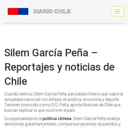
N
a
v
e
g
a
c
Silem García Peña –
i
ó
Reportajes y noticias de
n
d
e
Chile
p
a
l
Cuando leemos
Silem García Peña
,
periodista chileno que cubre la
a
actualidad nacional con énfasis en política, economía y deporte
.
n
También conocido como
S.G. Peña
, aporta
Noticias
de
Chile
que
c
buscan explicar lo que ocurre en el país.
a
Su especialidad es la
política chilena
. Silem García Peña analiza
decisiones gubernamentales, compara propuestas de partidos y