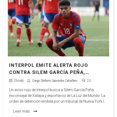
INTERPOL EMITE ALERTA ROJO
CONTRA SILEM GARCÍA PEÑA,
EXCONSEJAL DE XALAPA
26
sep
Diego Stefano Saavedra Caballero
20
Un aviso rojo de Interpol busca a Silem García Peña,
exconsejal de Xalapa y exportavoz de La Luz del Mundo. La
orden de detención emitida por un tribunal de Nueva York lo
acusa de crimen organizado, trata sexual y explotación
Leer más
infantil. Se desconoce su paradero, aunque se rumorea que