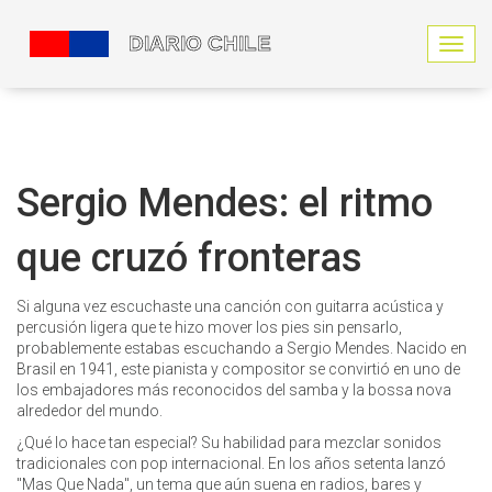
N
a
v
e
g
a
c
Sergio Mendes: el ritmo
i
ó
que cruzó fronteras
n
d
e
Si alguna vez escuchaste una canción con guitarra acústica y
p
percusión ligera que te hizo mover los pies sin pensarlo,
a
probablemente estabas escuchando a Sergio Mendes. Nacido en
l
Brasil en 1941, este pianista y compositor se convirtió en uno de
a
los embajadores más reconocidos del samba y la bossa nova
n
alrededor del mundo.
c
a
¿Qué lo hace tan especial? Su habilidad para mezclar sonidos
tradicionales con pop internacional. En los años setenta lanzó
"Mas Que Nada", un tema que aún suena en radios, bares y