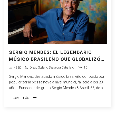
SERGIO MENDES: EL LEGENDARIO
MÚSICO BRASILEÑO QUE GLOBALIZÓ
LA BOSSA NOVA FALLECE A LOS 83
7
sep
Diego Stefano Saavedra Caballero
16
AÑOS
Sergio Mendes, destacado músico brasileño conocido por
popularizar la bossa nova a nivel mundial, falleció a los 83
años. Fundador del grupo Sergio Mendes & Brasil '66, dejó
un legado imborrable al fusionar ritmos brasileños con jazz
Leer más
y pop estadounidense, y colaboró con diversos artistas a lo
largo de su carrera.