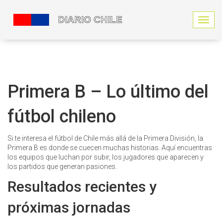
N
a
v
e
g
a
c
Primera B – Lo último del
i
ó
fútbol chileno
n
d
e
Si te interesa el fútbol de Chile más allá de la Primera División, la
p
Primera B es donde se cuecen muchas historias. Aquí encuentras
a
los equipos que luchan por subir, los jugadores que aparecen y
l
los partidos que generan pasiones.
a
n
Resultados recientes y
c
a
próximas jornadas