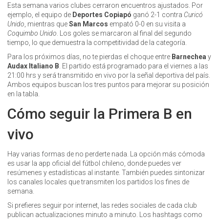
Esta semana varios clubes cerraron encuentros ajustados. Por
ejemplo, el equipo de
Deportes Copiapó
ganó 2-1 contra
Curicó
Unido
, mientras que
San Marcos
empató 0-0 en su visita a
Coquimbo Unido
. Los goles se marcaron al final del segundo
tiempo, lo que demuestra la competitividad de la categoría.
Para los próximos días, no te pierdas el choque entre
Barnechea
y
Audax Italiano B
. El partido está programado para el viernes a las
21:00 hrs y será transmitido en vivo por la señal deportiva del país.
Ambos equipos buscan los tres puntos para mejorar su posición
en la tabla.
Cómo seguir la Primera B en
vivo
Hay varias formas de no perderte nada. La opción más cómoda
es usar la app oficial del fútbol chileno, donde puedes ver
resúmenes y estadísticas al instante. También puedes sintonizar
los canales locales que transmiten los partidos los fines de
semana.
Si prefieres seguir por internet, las redes sociales de cada club
publican actualizaciones minuto a minuto. Los hashtags como