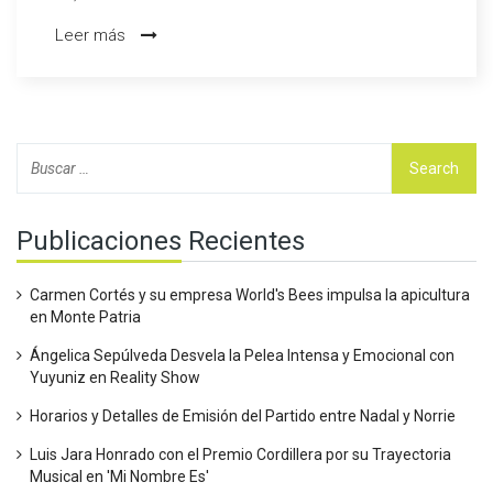
resultado deja a Unión San Felipe luchando por la
Leer más
permanencia, mientras que Deportes La Serena pierde la
oportunidad de afianzarse en la cima.
Publicaciones Recientes
Carmen Cortés y su empresa World's Bees impulsa la apicultura
en Monte Patria
Ángelica Sepúlveda Desvela la Pelea Intensa y Emocional con
Yuyuniz en Reality Show
Horarios y Detalles de Emisión del Partido entre Nadal y Norrie
Luis Jara Honrado con el Premio Cordillera por su Trayectoria
Musical en 'Mi Nombre Es'