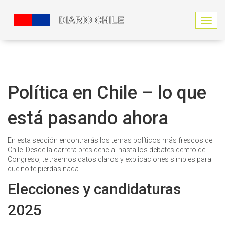
N
a
v
e
g
a
c
Política en Chile – lo que
i
ó
está pasando ahora
n
d
e
En esta sección encontrarás los temas políticos más frescos de
p
Chile. Desde la carrera presidencial hasta los debates dentro del
a
Congreso, te traemos datos claros y explicaciones simples para
l
que no te pierdas nada.
a
n
Elecciones y candidaturas
c
a
2025