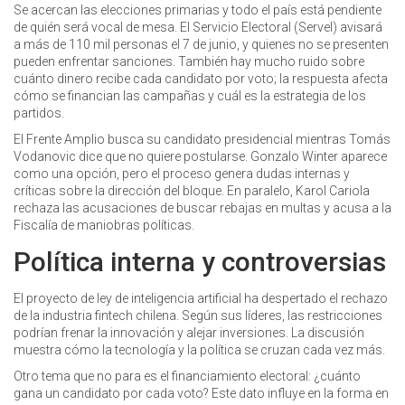
Se acercan las elecciones primarias y todo el país está pendiente
de quién será vocal de mesa. El Servicio Electoral (Servel) avisará
a más de 110 mil personas el 7 de junio, y quienes no se presenten
pueden enfrentar sanciones. También hay mucho ruido sobre
cuánto dinero recibe cada candidato por voto; la respuesta afecta
cómo se financian las campañas y cuál es la estrategia de los
partidos.
El Frente Amplio busca su candidato presidencial mientras Tomás
Vodanovic dice que no quiere postularse. Gonzalo Winter aparece
como una opción, pero el proceso genera dudas internas y
críticas sobre la dirección del bloque. En paralelo, Karol Cariola
rechaza las acusaciones de buscar rebajas en multas y acusa a la
Fiscalía de maniobras políticas.
Política interna y controversias
El proyecto de ley de inteligencia artificial ha despertado el rechazo
de la industria fintech chilena. Según sus líderes, las restricciones
podrían frenar la innovación y alejar inversiones. La discusión
muestra cómo la tecnología y la política se cruzan cada vez más.
Otro tema que no para es el financiamiento electoral: ¿cuánto
gana un candidato por cada voto? Este dato influye en la forma en