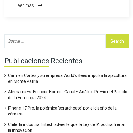
comunidad política. Este golpe personal ha afectado
Leer más
profundamente al senador y su familia. Aunque aún no se
conocen los detalles de su muerte, las condolencias han
sido numerosas en este difícil momento.
Publicaciones Recientes
Carmen Cortés y su empresa World's Bees impulsa la apicultura
en Monte Patria
Alemania vs. Escocia: Horario, Canal y Análisis Previo del Partido
de la Eurocopa 2024
iPhone 17 Pro: la polémica 'scratchgate' por el diseño de la
cámara
Chile: la industria fintech advierte que la Ley de IA podría frenar
la innovación