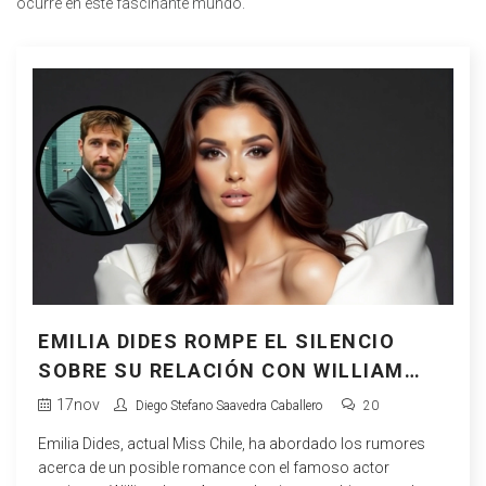
ocurre en este fascinante mundo.
EMILIA DIDES ROMPE EL SILENCIO
SOBRE SU RELACIÓN CON WILLIAM
LEVY
17
nov
Diego Stefano Saavedra Caballero
20
Emilia Dides, actual Miss Chile, ha abordado los rumores
acerca de un posible romance con el famoso actor