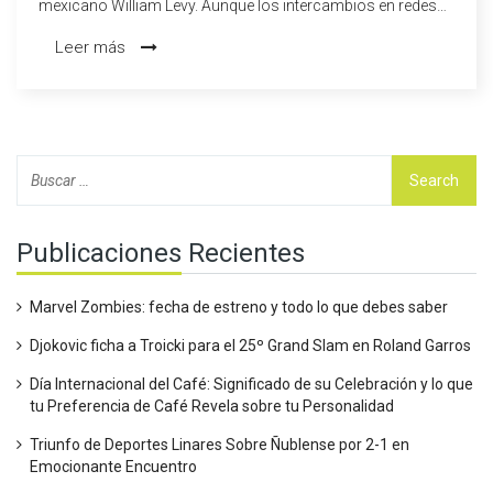
mexicano William Levy. Aunque los intercambios en redes
sociales entre ellos despertaron la atención de los medios,
Leer más
Dides ha dejado claro que su prioridad es el certamen de
Miss Universo, enfocándose totalmente en sus objetivos y
describiendo a Levy como 'un gran amigo'.
Publicaciones Recientes
Marvel Zombies: fecha de estreno y todo lo que debes saber
Djokovic ficha a Troicki para el 25º Grand Slam en Roland Garros
Día Internacional del Café: Significado de su Celebración y lo que
tu Preferencia de Café Revela sobre tu Personalidad
Triunfo de Deportes Linares Sobre Ñublense por 2-1 en
Emocionante Encuentro