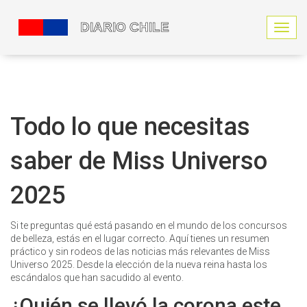
N
a
v
e
g
a
c
Todo lo que necesitas
i
ó
saber de Miss Universo
n
d
e
2025
p
a
l
Si te preguntas qué está pasando en el mundo de los concursos
a
de belleza, estás en el lugar correcto. Aquí tienes un resumen
n
práctico y sin rodeos de las noticias más relevantes de Miss
c
Universo 2025. Desde la elección de la nueva reina hasta los
a
escándalos que han sacudido al evento.
¿Quién se llevó la corona este