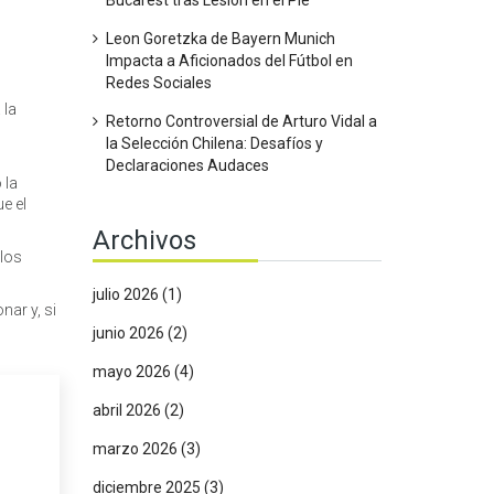
Bucarest tras Lesión en el Pie
Leon Goretzka de Bayern Munich
Impacta a Aficionados del Fútbol en
Redes Sociales
 la
Retorno Controversial de Arturo Vidal a
s
la Selección Chilena: Desafíos y
Declaraciones Audaces
 la
e el
Archivos
 los
julio 2026
(1)
nar y, si
junio 2026
(2)
mayo 2026
(4)
abril 2026
(2)
marzo 2026
(3)
diciembre 2025
(3)