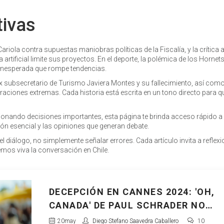
tivas
riola contra supuestas maniobras políticas de la Fiscalía, y la crítica a
a artificial limite sus proyectos. En el deporte, la polémica de los Hornet
 inesperada que rompe tendencias.
ex subsecretario de Turismo Javiera Montes y su fallecimiento, así como
ciones extremas. Cada historia está escrita en un tono directo para qu
onando decisiones importantes, esta página te brinda acceso rápido a
ión esencial y las opiniones que generan debate.
 diálogo, no simplemente señalar errores. Cada artículo invita a reflexio
emos viva la conversación en Chile.
DECEPCIÓN EN CANNES 2024: 'OH,
CANADA' DE PAUL SCHRADER NO
CUMPLE LAS EXPECTATIVAS
20
may
Diego Stefano Saavedra Caballero
10