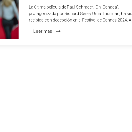
La última película de Paul Schrader, 'Oh, Canada',
protagonizada por Richard Gere y Uma Thurman, ha si
recibida con decepción en el Festival de Cannes 2024. A
pesar del evidente compromiso del reparto, la película 
Leer más
de la profundidad, complejidad e intensidad típicas de l
obras de Schrader.