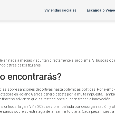
Viviendas sociales
Escándalo Vene
dejan nada a medias y apuntan directamente al problema. Si buscas op
do detrás de los titulares.
do encontrarás?
ias sobre sanciones deportivas hasta polémicas políticas. Por ejemplo
ectadora en Roland Garros generó debate por la multa impuesta. Tambi
de fintechs advierten que las restricciones pueden frenar la innovación.
s críticos: la gala Viña 2025 se vio empañada por desorganización y 
comentarios sobre su estrategia de lanzamiento diaria. Cada pieza muestra 