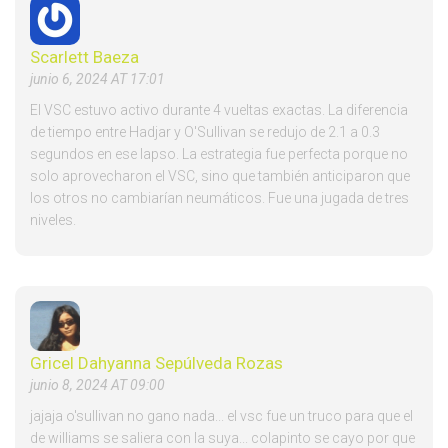
Scarlett Baeza
junio 6, 2024 AT 17:01
El VSC estuvo activo durante 4 vueltas exactas. La diferencia
de tiempo entre Hadjar y O'Sullivan se redujo de 2.1 a 0.3
segundos en ese lapso. La estrategia fue perfecta porque no
solo aprovecharon el VSC, sino que también anticiparon que
los otros no cambiarían neumáticos. Fue una jugada de tres
niveles.
Gricel Dahyanna Sepúlveda Rozas
junio 8, 2024 AT 09:00
jajaja o'sullivan no gano nada... el vsc fue un truco para que el
de williams se saliera con la suya... colapinto se cayo por que