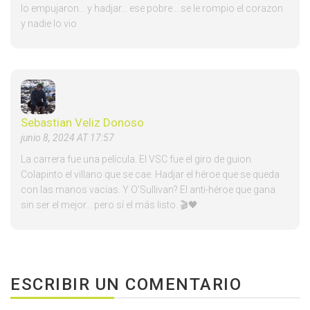
lo empujaron... y hadjar... ese pobre... se le rompio el corazon
y nadie lo vio
Sebastian Veliz Donoso
junio 8, 2024 AT 17:57
La carrera fue una película. El VSC fue el giro de guion.
Colapinto el villano que se cae. Hadjar el héroe que se queda
con las manos vacías. Y O'Sullivan? El anti-héroe que gana
sin ser el mejor... pero sí el más listo. 🎬🖤
ESCRIBIR UN COMENTARIO