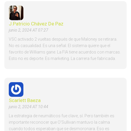
J.Patricio Chávez De Paz
junio 2, 2024 AT 07:27
VSC activado 2 vueltas después de que Maloney se retirara.
No es casualidad. Es una señal. El sistema quiere que el
favorito de Williams gane. La FIA tiene acuerdos con marcas.
Esto no es deporte. Es marketing. La carrera fue fabricada.
Scarlett Baeza
junio 2, 2024 AT 10:44
La estrategia de neumáticos fue clave, sí. Pero también es
importante reconocer que O'Sullivan mantuvo la calma
cuando todos esperaban que se desmoronara. Eso es