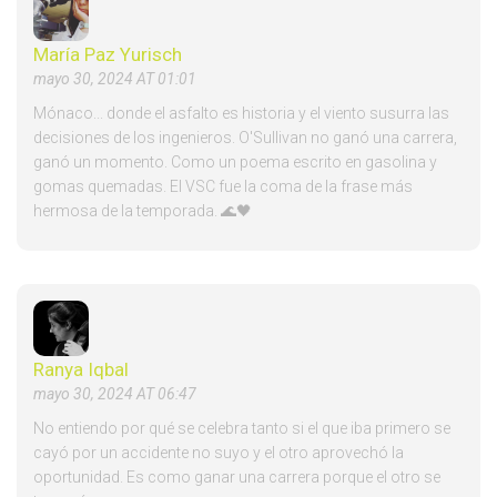
María Paz Yurisch
mayo 30, 2024 AT 01:01
Mónaco... donde el asfalto es historia y el viento susurra las
decisiones de los ingenieros. O'Sullivan no ganó una carrera,
ganó un momento. Como un poema escrito en gasolina y
gomas quemadas. El VSC fue la coma de la frase más
hermosa de la temporada. 🌊🖤
Ranya Iqbal
mayo 30, 2024 AT 06:47
No entiendo por qué se celebra tanto si el que iba primero se
cayó por un accidente no suyo y el otro aprovechó la
oportunidad. Es como ganar una carrera porque el otro se