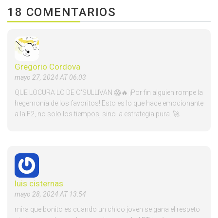
18 COMENTARIOS
Gregorio Cordova
mayo 27, 2024 AT 06:03
QUE LOCURA LO DE O'SULLIVAN 😱🔥 ¡Por fin alguien rompe la
hegemonía de los favoritos! Esto es lo que hace emocionante
a la F2, no solo los tiempos, sino la estrategia pura. 🚀
luis cisternas
mayo 28, 2024 AT 13:54
mira que bonito es cuando un chico joven se gana el respeto