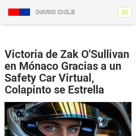
N
a
v
e
g
a
c
Victoria de Zak O'Sullivan
i
ó
en Mónaco Gracias a un
n
d
Safety Car Virtual,
e
p
Colapinto se Estrella
a
l
a
n
c
a