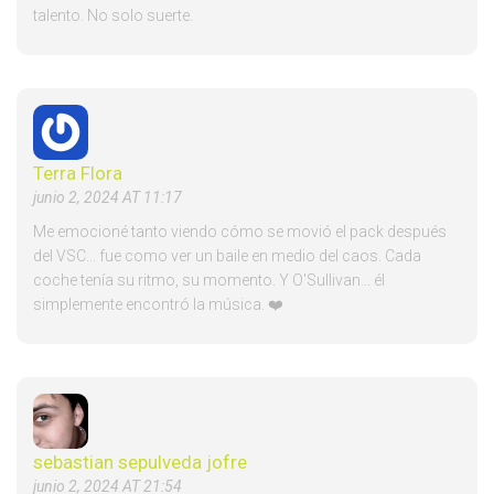
talento. No solo suerte.
Terra Flora
junio 2, 2024 AT 11:17
Me emocioné tanto viendo cómo se movió el pack después
del VSC... fue como ver un baile en medio del caos. Cada
coche tenía su ritmo, su momento. Y O'Sullivan... él
simplemente encontró la música. ❤️
sebastian sepulveda jofre
junio 2, 2024 AT 21:54