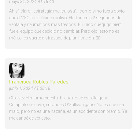
mayo 31, 2024 AT 18:40
Ah sí, claro, 'estrategia meticulosa'... como si no fuera obvio
que el VSC fue el único motivo. Hadjar tenía 2 segundos de
ventaja y neumáticos más frescos. El único que 'jugó bien'
fue el equipo que decidió no cambiar. Pero ojo, esto no es
mérito, es suerte disfrazada de planificación. 🤷‍♀️
Francisca Robles Paredes
junio 1, 2024 AT 08:18
Otra vez el mismo cuento. El que no se estrella gana.
Colapinto se cayó, entonces O'Sullivan ganó. No es que sea
malo, pero no es una hazaña, es un accidente con premio. Ya
me cansé de ver esto.