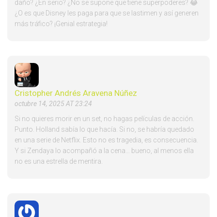
daño? ¿En serio? ¿No se supone que tiene superpoderes? 😂
¿O es que Disney les paga para que se lastimen y así generen
más tráfico? ¡Genial estrategia!
Cristopher Andrés Aravena Núñez
octubre 14, 2025 AT 23:24
Si no quieres morir en un set, no hagas películas de acción.
Punto. Holland sabía lo que hacía. Si no, se habría quedado
en una serie de Netflix. Esto no es tragedia, es consecuencia.
Y si Zendaya lo acompañó a la cena… bueno, al menos ella
no es una estrella de mentira.