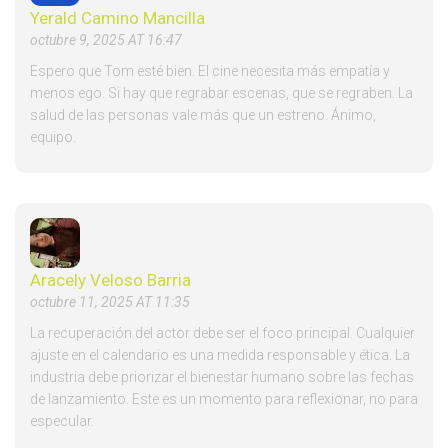
Yerald Camino Mancilla
octubre 9, 2025 AT 16:47
Espero que Tom esté bien. El cine necesita más empatía y
menos ego. Si hay que regrabar escenas, que se regraben. La
salud de las personas vale más que un estreno. Ánimo,
equipo.
Aracely Veloso Barria
octubre 11, 2025 AT 11:35
La recuperación del actor debe ser el foco principal. Cualquier
ajuste en el calendario es una medida responsable y ética. La
industria debe priorizar el bienestar humano sobre las fechas
de lanzamiento. Este es un momento para reflexionar, no para
especular.