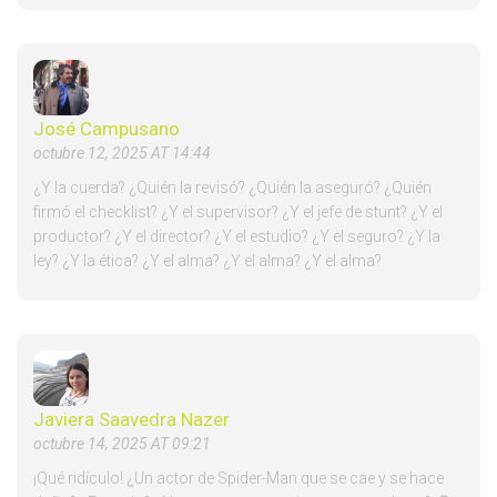
José Campusano
octubre 12, 2025 AT 14:44
¿Y la cuerda? ¿Quién la revisó? ¿Quién la aseguró? ¿Quién
firmó el checklist? ¿Y el supervisor? ¿Y el jefe de stunt? ¿Y el
productor? ¿Y el director? ¿Y el estudio? ¿Y el seguro? ¿Y la
ley? ¿Y la ética? ¿Y el alma? ¿Y el alma? ¿Y el alma?
Javiera Saavedra Nazer
octubre 14, 2025 AT 09:21
¡Qué ridículo! ¿Un actor de Spider-Man que se cae y se hace