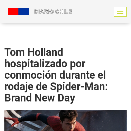
N
a
v
e
g
a
c
Tom Holland
i
ó
hospitalizado por
n
d
conmoción durante el
e
p
rodaje de Spider-Man:
a
Brand New Day
l
a
n
c
a