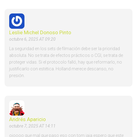
Leslie Michel Donoso Pinto
octubre 6, 2025 AT 09:20
La seguridad en los sets de filmación debe ser la prioridad
absoluta. No se trata de efectos prácticos o CGI, se trata de
proteger vidas. Si el protocolo falló, hay que reformarlo, no
justificarlo con estética. Holland merece descanso, no
presión.
Andrés Aparicio
octubre 7, 2025 AT 14:11
ojoooo que mal que paso eso con tom jaja espero que este