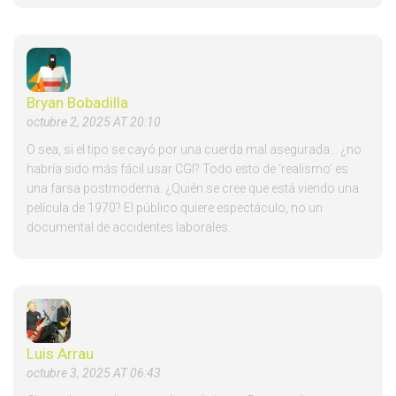
Bryan Bobadilla
octubre 2, 2025 AT 20:10
O sea, si el tipo se cayó por una cuerda mal asegurada… ¿no
habría sido más fácil usar CGI? Todo esto de ‘realismo’ es
una farsa postmoderna. ¿Quién se cree que está viendo una
película de 1970? El público quiere espectáculo, no un
documental de accidentes laborales.
Luis Arrau
octubre 3, 2025 AT 06:43