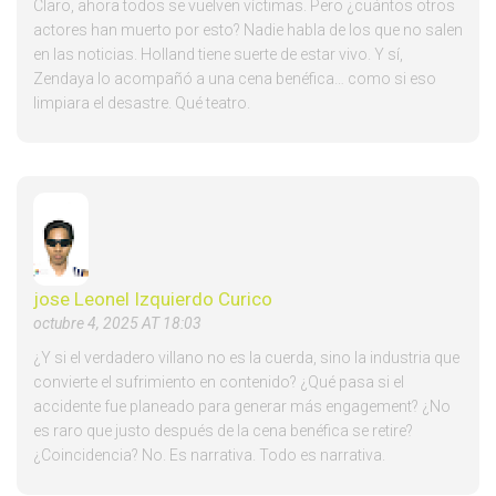
Claro, ahora todos se vuelven víctimas. Pero ¿cuántos otros
actores han muerto por esto? Nadie habla de los que no salen
en las noticias. Holland tiene suerte de estar vivo. Y sí,
Zendaya lo acompañó a una cena benéfica… como si eso
limpiara el desastre. Qué teatro.
jose Leonel Izquierdo Curico
octubre 4, 2025 AT 18:03
¿Y si el verdadero villano no es la cuerda, sino la industria que
convierte el sufrimiento en contenido? ¿Qué pasa si el
accidente fue planeado para generar más engagement? ¿No
es raro que justo después de la cena benéfica se retire?
¿Coincidencia? No. Es narrativa. Todo es narrativa.