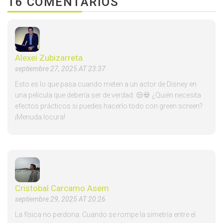
16 COMENTARIOS
Alexei Zubizarreta
septiembre 27, 2025 AT 23:37
Esto es lo que pasa cuando meten a un actor de Disney en
una película que debería ser de verdad. 😒💀 ¿Quién necesita
efectos prácticos si puedes hacerlo todo con green screen?
¡Menuda locura!
Cristobal Carcamo Asem
septiembre 29, 2025 AT 20:26
La física no perdona. Cuando se rompe la simetría entre el