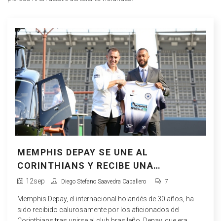
MEMPHIS DEPAY SE UNE AL
CORINTHIANS Y RECIBE UNA
BIENVENIDA ESTELAR
12
sep
Diego Stefano Saavedra Caballero
7
Memphis Depay, el internacional holandés de 30 años, ha
sido recibido calurosamente por los aficionados del
Corinthians tras unirse al club brasileño. Depay, que era