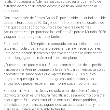
la afición blaugrana. Además, su capacidad para jugar tanto de
extremo como de delantero centro le da flexibilidad táctica al
entrenador.
Con la selección de Países Bajos, Depay ha sido titular indiscutible
desde la Eurocopa 2020. Su gol contra Polonia en los cuartos de
final quedó grabado como uno de los mejores del torneo.
Actualmente está preparando la clasificación para el Mundial 2026
y sigue marcando goles importantes.
Fuera del campo, Memphis es conocido por su estilo personal:
tatuajes, moda urbana y una presencia fuerte en redes sociales.
Esta combinación de talento deportivo y carisma lo convierte en
uno de los jugadores más mediáticos del planeta.
¿Qué se espera para el futuro? Los rumores hablan de un posible
traspaso a la Premier League o a la Serie A, pero mientras tanto su
contrato con Barcelona sigue vigente hasta 2025. Lo que es
seguro es que seguirá buscando goles y asistencias, y los
aficionados pueden esperar más momentos emocionantes.
En resumen, Memphis Depay no solo es un delantero rápido y
técnico; también es una figura mediática que sabe cómo conectar
con la gente. Si quieres estar al día con sus últimos partidos,
estadísticas y entrevistas, sigue nuestras actualizaciones y no te
pierdas ni un detalle del talento holandés.