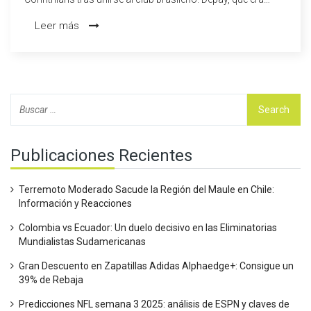
agente libre tras su paso por el Atlético de Madrid, firmó
Leer más
contrato hasta 2026 y llegó a Sao Paulo en un avión
privado, donde fue recibido como una estrella en el
aeropuerto de Guarulhos.
Publicaciones Recientes
Terremoto Moderado Sacude la Región del Maule en Chile:
Información y Reacciones
Colombia vs Ecuador: Un duelo decisivo en las Eliminatorias
Mundialistas Sudamericanas
Gran Descuento en Zapatillas Adidas Alphaedge+: Consigue un
39% de Rebaja
Predicciones NFL semana 3 2025: análisis de ESPN y claves de