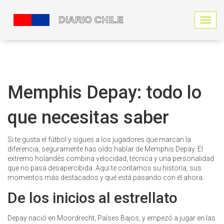
N
a
v
e
g
a
c
Memphis Depay: todo lo
i
ó
que necesitas saber
n
d
e
Si te gusta el fútbol y sigues a los jugadores que marcan la
p
diferencia, seguramente has oído hablar de Memphis Depay. El
a
extremo holandés combina velocidad, técnica y una personalidad
l
que no pasa desapercibida. Aquí te contamos su historia, sus
a
momentos más destacados y qué está pasando con él ahora.
n
c
De los inicios al estrellato
a
Depay nació en Moordrecht, Países Bajos, y empezó a jugar en las