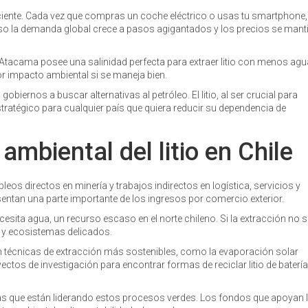
ficiente. Cada vez que compras un coche eléctrico o usas tu smartphone,
r eso la demanda global crece a pasos agigantados y los precios se mant
de Atacama posee una salinidad perfecta para extraer litio con menos agu
r impacto ambiental si se maneja bien.
obiernos a buscar alternativas al petróleo. El litio, al ser crucial para
stratégico para cualquier país que quiera reducir su dependencia de
mbiental del litio en Chile
leos directos en minería y trabajos indirectos en logística, servicios y
sentan una parte importante de los ingresos por comercio exterior.
ecesita agua, un recurso escaso en el norte chileno. Si la extracción no s
 y ecosistemas delicados.
en técnicas de extracción más sostenibles, como la evaporación solar
ectos de investigación para encontrar formas de reciclar litio de baterí
enas que están liderando estos procesos verdes. Los fondos que apoyan 