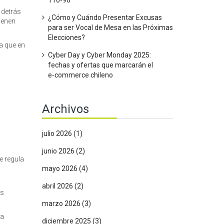
110-96
 detrás
¿Cómo y Cuándo Presentar Excusas
ienen
para ser Vocal de Mesa en las Próximas
Elecciones?
a que en
Cyber Day y Cyber Monday 2025:
fechas y ofertas que marcarán el
e‑commerce chileno
Archivos
julio 2026
(1)
junio 2026
(2)
e regula
mayo 2026
(4)
abril 2026
(2)
as
marzo 2026
(3)
la
diciembre 2025
(3)