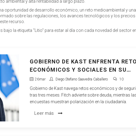
 ambiental y alta rentabilidad a largo plazo.
una oportunidad de desarrollo económico, un reto medioambiental y una
nformado sobre las regulaciones, los avances tecnológicos y los precios
 este recurso.
ajo la etiqueta "Litio" para estar al día con cada novedad del sector en
GOBIERNO DE KAST ENFRENTA RET
ECONÓMICOS Y SOCIALES EN SU
PRIMER TRIMESTRE
26
mar
Diego Stefano Saavedra Caballero
10
Gobierno de Kast navega retos económicos y de segur
tras tres meses. Fitch advierte sobre deuda, mientras la
encuestas muestran polarización en la ciudadanía.
Leer más