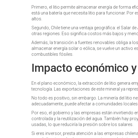
Primero, el litio permite almacenar energía de forma e
está una batería que necesita litio para funcionar. Po
altos.
Segundo, Chile tiene una ventaja geográfica: el Salar 
otras regiones. Eso significa costos más bajos y meno
Además, la transición a fuentes renovables obliga a los g
almacenar energía solar o eólica, se vuelve un activo e
combustibles fósiles.
Impacto económico y a
En el plano económico, la extracción de litio genera emp
tecnología. Las exportaciones de este mineral ya repre
No todo es positivo, sin embargo. La minería del litio n
adecuadamente, puede afectar a comunidades locales
Por eso, el gobierno y las empresas están invirtiendo 
controlada y la reutilización del agua. También hay proy
usadas, lo que reduciría la presión sobre los salares.
Si eres inversor, presta atención a las empresas chil