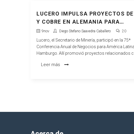
LUCERO IMPULSA PROYECTOS DE 
Y COBRE EN ALEMANIA PARA
FORTALECER LAZOS MINEROS
9
nov
Diego Stefano Saavedra Caballero
20
Lucero, el Secretario de Minería, participó en la 75ª
Conferencia Anual de Negocios para América Latin
Hamburgo. Allí promovió proyectos relacionados con
y el cobre, manteniendo reuniones clave con ejecuti
Leer más
alto nivel. Estas acciones destacan la intención de r
los lazos entre Alemania y América Latina en el sect
minero, especialmente con minerales estratégicos 
litio y el cobre.
Acerca de