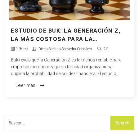
ESTUDIO DE BUK: LA GENERACIÓN Z,
LA MÁS COSTOSA PARA LA
RENTABILIDAD EMPRESARIAL EN PERÚ
29
sep
Diego Stefano Saavedra Caballero
20
Buk revela que la Generación Z es la menos rentable para
empresas peruanas y que la felicidad organizacional
duplica la probabilidad de solidez financiera. El estudio
sugiere voluntariado y medición de burnout como claves
Leer más
para mejorar la retención.