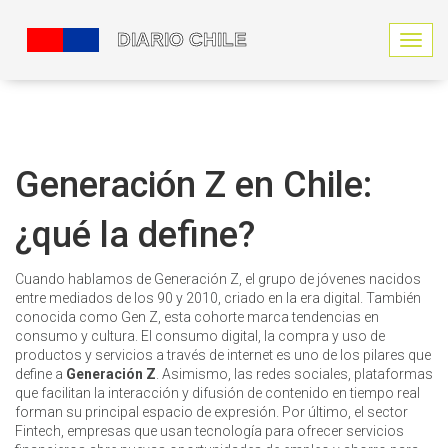
N
a
v
e
g
a
c
Generación Z en Chile:
i
ó
¿qué la define?
n
d
e
Cuando hablamos de
Generación Z
,
el grupo de jóvenes nacidos
p
entre mediados de los 90 y 2010, criado en la era digital
. También
a
conocida como
Gen Z
, esta cohorte marca tendencias en
l
consumo y cultura.
El
consumo digital
,
la compra y uso de
a
productos y servicios a través de internet
es uno de los pilares que
n
define a
Generación Z
. Asimismo, las
redes sociales
,
plataformas
c
que facilitan la interacción y difusión de contenido en tiempo real
a
forman su principal espacio de expresión. Por último, el sector
Fintech
,
empresas que usan tecnología para ofrecer servicios