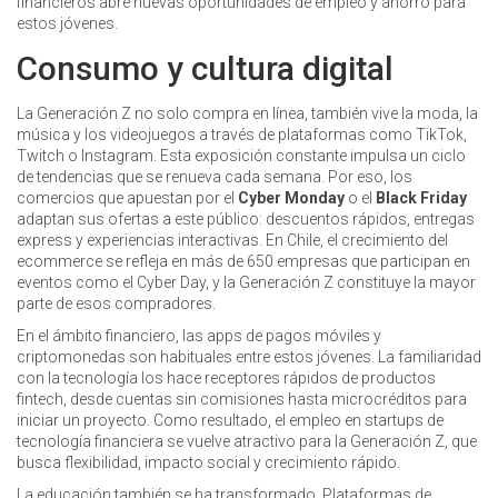
financieros
abre nuevas oportunidades de empleo y ahorro para
estos jóvenes.
Consumo y cultura digital
La Generación Z no solo compra en línea, también vive la moda, la
música y los videojuegos a través de plataformas como TikTok,
Twitch o Instagram. Esta exposición constante impulsa un ciclo
de tendencias que se renueva cada semana. Por eso, los
comercios que apuestan por el
Cyber Monday
o el
Black Friday
adaptan sus ofertas a este público: descuentos rápidos, entregas
express y experiencias interactivas. En Chile, el crecimiento del
ecommerce se refleja en más de 650 empresas que participan en
eventos como el Cyber Day, y la Generación Z constituye la mayor
parte de esos compradores.
En el ámbito financiero, las apps de pagos móviles y
criptomonedas son habituales entre estos jóvenes. La familiaridad
con la tecnología los hace receptores rápidos de productos
fintech, desde cuentas sin comisiones hasta microcréditos para
iniciar un proyecto. Como resultado, el empleo en startups de
tecnología financiera se vuelve atractivo para la Generación Z, que
busca flexibilidad, impacto social y crecimiento rápido.
La educación también se ha transformado. Plataformas de