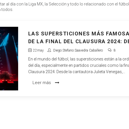
ar al día con la Liga MX, la Selección y todo lo relacionado con el fútbo
a todos.
LAS SUPERSTICIONES MÁS FAMOS
DE LA FINAL DEL CLAUSURA 2024: D
JULIETA VENEGAS AL NÚMERO 33
22
may
Diego Stefano Saavedra Caballero
8
En el mundo del fútbol, las supersticiones están a la or
del día, especialmente en partidos cruciales como la fina
Clausura 2024. Desde la cantautora Julieta Venegas,
considerada una mascota por los aficionados de Cruz 
Leer más
hasta el número 33, símbolo de buena suerte para muc
estas creencias reflejan la inversión emocional de los f
atletas en el deporte.