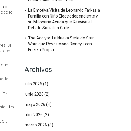
nuevo galáctico del fútbol
na o
La Emotiva Visita de Leonardo Farkas a
Todo lo
Familia con Niño Electrodependiente y
su Millonaria Ayuda que Reaviva el
Debate Social en Chile
The Acolyte: La Nueva Serie de Star
Wars que Revoluciona Disney+ con
es. Si
Fuerza Propia
explican
toria
Archivos
a, la
julio 2026
(1)
arios
junio 2026
(2)
mayo 2026
(4)
unidad de
abril 2026
(2)
do el
marzo 2026
(3)