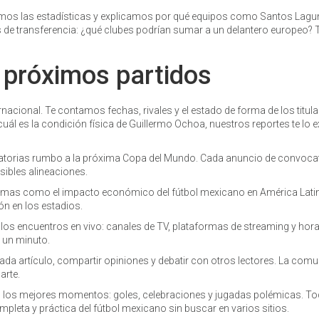
isamos las estadísticas y explicamos por qué equipos como Santos Lagu
de transferencia: ¿qué clubes podrían sumar a un delantero europeo? 
 próximos partidos
ional. Te contamos fechas, rivales y el estado de forma de los titular
 cuál es la condición física de Guillermo Ochoa, nuestros reportes te lo 
atorias rumbo a la próxima Copa del Mundo. Cada anuncio de convoca
sibles alineaciones.
mas como el impacto económico del fútbol mexicano en América Latin
ón en los estadios.
los encuentros en vivo: canales de TV, plataformas de streaming y hor
i un minuto.
ada artículo, compartir opiniones y debatir con otros lectores. La com
arte.
s los mejores momentos: goles, celebraciones y jugadas polémicas. To
leta y práctica del fútbol mexicano sin buscar en varios sitios.