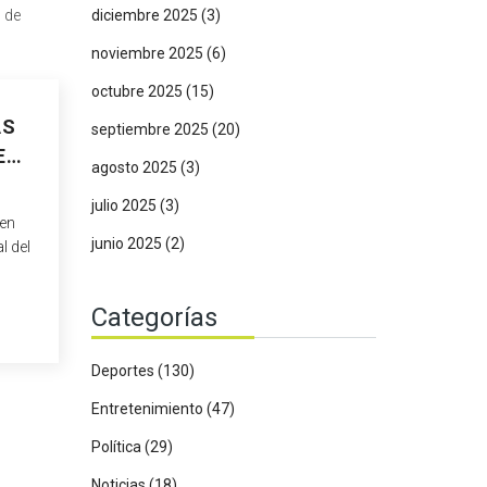
l de
diciembre 2025
(3)
noviembre 2025
(6)
octubre 2025
(15)
AS
septiembre 2025
(20)
E
agosto 2025
(3)
julio 2025
(3)
den
junio 2025
(2)
l del
Azul,
Categorías
hos,
ans y
Deportes
(130)
Entretenimiento
(47)
Política
(29)
Noticias
(18)