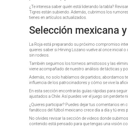
¿Te interesa saber quién está liderando la tabla? Rev
Tigres están subiendo. Además, cubrimos los rumores 
tienes en artículos actualizados.
Selección mexicana y
La Roja está preparando su próximo compromiso internac
quieres saber si Hirving Lozano vuelve al once inicial o
sin rodeos.
También seguimos los torneos amistosos y las elimin
viene acompañado de nuestro análisis de tácticas y po
Además, no solo hablamos de partidos; abordamos te
influencia de los patrocinadores y cómo se vive la afici
En esta sección encontrarás guías rápidas para seguir 
ajustados a Chile. Así puedes ver el juego sin perderte n
¿Quieres participar? Puedes dejar tus comentarios en c
fanáticos del fútbol mexicano crece día a día y tú eres p
No olvides revisar la sección de videos donde subimo
contenido está pensado para que tengas una visión comp