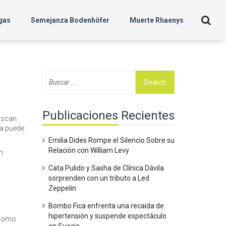
gas
Semejanza Bodenhöfer
Muerte Rhaenys
Publicaciones Recientes
buscan
ca puede
Emilia Dides Rompe el Silencio Sobre su
Relación con William Levy
n
Cata Pulido y Sasha de Clínica Dávila
sorprenden con un tributo a Led
Zeppelin
Bombo Fica enfrenta una recaída de
hipertensión y suspende espectáculo
 como