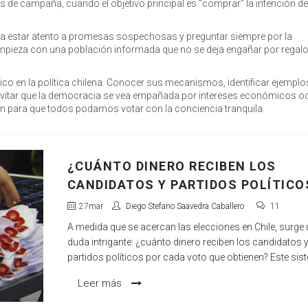
os de campaña, cuando el objetivo principal es “comprar” la intención de
ca estar atento a promesas sospechosas y preguntar siempre por la
empieza con una población informada que no se deja engañar por regal
ico en la política chilena. Conocer sus mecanismos, identificar ejemplo
 evitar que la democracia se vea empañada por intereses económicos oc
ión para que todos podamos votar con la conciencia tranquila.
¿CUÁNTO DINERO RECIBEN LOS
CANDIDATOS Y PARTIDOS POLÍTICO
POR CADA VOTO OBTENIDO EN CHIL
27
mar
Diego Stefano Saavedra Caballero
11
A medida que se acercan las elecciones en Chile, surge
duda intrigante: ¿cuánto dinero reciben los candidatos 
partidos políticos por cada voto que obtienen? Este si
de financiamiento no solo influye en las campañas, sin
Leer más
también en las estrategias políticas y en el acceso al po
por parte de diferentes partidos.