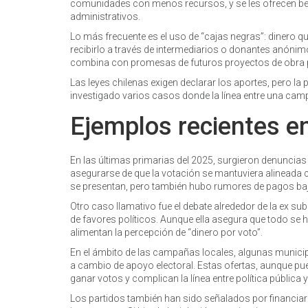
comunidades con menos recursos, y se les ofrecen bene
administrativos.
Lo más frecuente es el uso de “cajas negras”: dinero q
recibirlo a través de intermediarios o donantes anónimo
combina con promesas de futuros proyectos de obra p
Las leyes chilenas exigen declarar los aportes, pero la
investigado varios casos donde la línea entre una camp
Ejemplos recientes en
En las últimas primarias del 2025, surgieron denuncia
asegurarse de que la votación se mantuviera alineada co
se presentan, pero también hubo rumores de pagos ba
Otro caso llamativo fue el debate alrededor de la ex s
de favores políticos. Aunque ella asegura que todo se 
alimentan la percepción de “dinero por voto”.
En el ámbito de las campañas locales, algunas municip
a cambio de apoyo electoral. Estas ofertas, aunque pu
ganar votos y complican la línea entre política pública
Los partidos también han sido señalados por financiar 