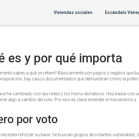
Viviendas sociales
Escándalo Vene
é es y por qué importa
almente sabes a qué se refiere? Básicamente son pagos o regalos que 
 conspiración; hay casos documentados que demuestran cómo la políti
ace ha cambiado con las redes y los micro‑donativos. Hoy basta con u
cer algo a cambio del voto. Por eso es clave entender el mecanismo y
ero por voto
e necesita reforzar su base. Se buscan grupos de votantes vulnerables,