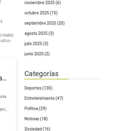
l
noviembre 2025
(6)
octubre 2025
(15)
os
septiembre 2025
(20)
agosto 2025
(3)
s reales
ultos.
julio 2025
(3)
junio 2025
(2)
Categorías
S
E?
Deportes
(130)
 una
Entretenimiento
(47)
y
Política
(29)
stema
o
Noticias
(18)
der
Sociedad
(16)