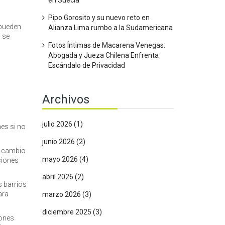
en Suecia
Pipo Gorosito y su nuevo reto en
 pueden
Alianza Lima rumbo a la Sudamericana
s se
Fotos Íntimas de Macarena Venegas:
Abogada y Jueza Chilena Enfrenta
Escándalo de Privacidad
Archivos
julio 2026
(1)
nes si no
junio 2026
(2)
 a cambio
mayo 2026
(4)
ciones
abril 2026
(2)
s barrios
ara
marzo 2026
(3)
diciembre 2025
(3)
iones