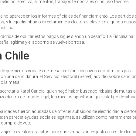
ficios: efectivo, alimentos, trabajos temporales o incluso favores
ue no aparece en los informes oficiales de financiamiento. Los partidos
s, y luego distribuirlo directamente a electores clave. En algunos caso
ública.
 práctica de ocultar estos pagos sigue siendo un desafío. La Fiscalía ha
aña legítima y el soborno se vuelve borrosa.
 Chile
s de que ciertos vocales de mesa recibían incentivos económicos para
n una candidatura. El Servicio Electoral (Servel) advirtió sobre sancio
jo la mesa.
ubsecretaria Karol Cariola, quien negó haber buscado rebajas de multas
hizo dentro del marco legal, los medios apuntaron que este tipo de situa
alidades fueron acusadas de ofrecer subsidios de electricidad a cierto
eden parecer ayudas sociales legítimas, se utilizan como herramienta p
 y compra de voto.
viajes o eventos gratuitos para sus simpatizantes justo antes de elecc