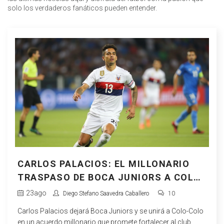
solo los verdaderos fanáticos pueden entender.
CARLOS PALACIOS: EL MILLONARIO
TRASPASO DE BOCA JUNIORS A COLO-
COLO QUE SACUDE EL FÚTBOL
23
ago
Diego Stefano Saavedra Caballero
10
CHILENO
Carlos Palacios dejará Boca Juniors y se unirá a Colo-Colo
en un acuerdo millonario que promete fortalecer al club