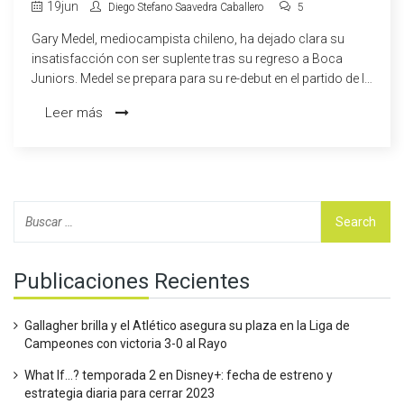
REGRESO
19
jun
Diego Stefano Saavedra Caballero
5
Gary Medel, mediocampista chileno, ha dejado clara su
insatisfacción con ser suplente tras su regreso a Boca
Juniors. Medel se prepara para su re-debut en el partido de la
Copa Argentina contra Almirante Brown. A pesar de no estar
Leer más
en el once inicial, su deseo de competir y jugar regularmente
sigue siendo inquebrantable, destacando la importancia del
club en su decisión de volver.
Publicaciones Recientes
Gallagher brilla y el Atlético asegura su plaza en la Liga de
Campeones con victoria 3-0 al Rayo
What If...? temporada 2 en Disney+: fecha de estreno y
estrategia diaria para cerrar 2023