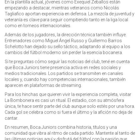
En la plantilla actual, jóvenes como Exequiel Zeballos están
empezando a destacar, mientras veteranos como Nicolás
Tagliafico aportan experiencia en defensa. La mezcla de juventud y
veteranía es clave para seguir compitiendo tanto en la liga local
como en torneos internacionales.
Además de los jugadores, la dirección técnica también influye.
Entrenadores como Miguel Ángel Russo y Guillermo Barros
Schelotto han dejado su sello táctico, adaptando al equipo a los
cambios del fútbol moderno sin perder la esencia bocanera.
Si te preguntas cómo seguir las noticias del club, tené en cuenta
que Boca Juniors tiene presencia activa en redes sociales y
medios tradicionales. Los partidos se transmiten en canales
locales y, cuando hay competencias internacionales, también
aparecen en plataformas de streaming.
Para los hinchas que quieren vivir la experiencia completa, visitar
La Bombonera es casi un ritual. El estadio, con su atmósfera
única, te hace sentir parte del club aunque solo estés por una hora.
Cada gol se celebra como si fuera el último y la afición no deja de
cantar.
En resumen, Boca Juniors combina historia, títulos y una
comunidad que vibra al ritmo de cada partido. Mantente al tanto de
las últimas noticias aquí y disfrutá del fútbol con la pasión que