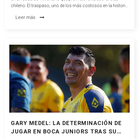
chileno. El traspaso, uno de los más costosos en la historia
del fútbol chileno, genera grandes expectativas entre los
Leer más
aficionados y asegura a Boca Juniors un beneficio
financiero significativo.
GARY MEDEL: LA DETERMINACIÓN DE
JUGAR EN BOCA JUNIORS TRAS SU