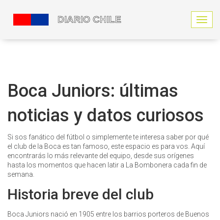
N
a
v
e
g
a
c
Boca Juniors: últimas
i
ó
noticias y datos curiosos
n
d
e
Si sos fanático del fútbol o simplemente te interesa saber por qué
p
el club de la Boca es tan famoso, este espacio es para vos. Aquí
a
encontrarás lo más relevante del equipo, desde sus orígenes
l
hasta los momentos que hacen latir a La Bombonera cada fin de
a
semana.
n
c
Historia breve del club
a
Boca Juniors nació en 1905 entre los barrios porteros de Buenos