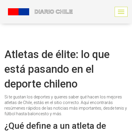
N
a
v
e
g
a
c
Atletas de élite: lo que
i
ó
está pasando en el
n
d
e
deporte chileno
p
a
l
Si te gustan los deportes y quieres saber qué hacen los mejores
a
atletas de Chile, estás en el sitio correcto. Aquí encontrarás
n
resúmenes rápidos de las noticias más importantes, desde tenis y
c
fútbol hasta baloncesto y más.
a
¿Qué define a un atleta de