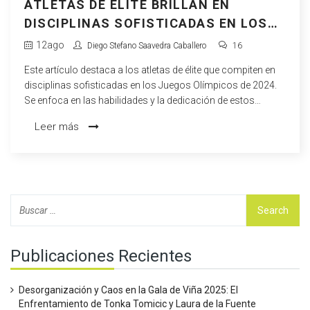
ATLETAS DE ÉLITE BRILLAN EN
DISCIPLINAS SOFISTICADAS EN LOS
JUEGOS OLÍMPICOS DE 2024
12
ago
Diego Stefano Saavedra Caballero
16
Este artículo destaca a los atletas de élite que compiten en
disciplinas sofisticadas en los Juegos Olímpicos de 2024.
Se enfoca en las habilidades y la dedicación de estos
deportistas en la equitación, la vela, la esgrima y el tiro,
Leer más
mostrando su precisión y estrategia. También resalta la
fortaleza mental necesaria para competir en entornos de
alta presión.
Publicaciones Recientes
Desorganización y Caos en la Gala de Viña 2025: El
Enfrentamiento de Tonka Tomicic y Laura de la Fuente