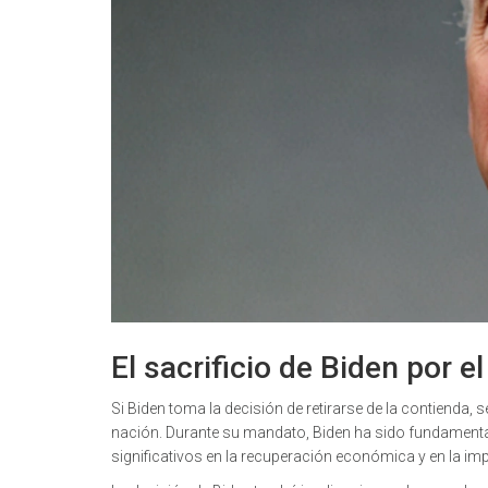
El sacrificio de Biden por el
Si Biden toma la decisión de retirarse de la contienda, s
nación. Durante su mandato, Biden ha sido fundamental
significativos en la recuperación económica y en la im