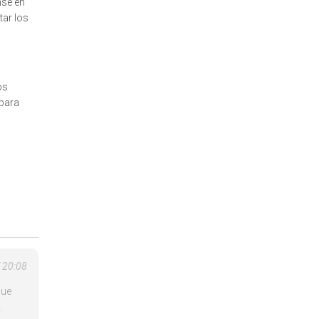
nse en
tar los
os
 para
T 20:08
que
.