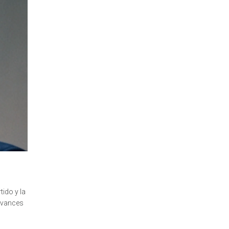
tido y la
 avances