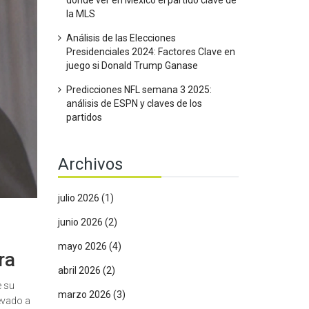
dónde ver en México el partido clave de
la MLS
Análisis de las Elecciones
Presidenciales 2024: Factores Clave en
juego si Donald Trump Ganase
Predicciones NFL semana 3 2025:
análisis de ESPN y claves de los
partidos
Archivos
julio 2026
(1)
junio 2026
(2)
mayo 2026
(4)
ra
abril 2026
(2)
e su
marzo 2026
(3)
evado a