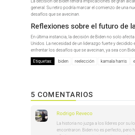
La decisión de Biden tendrá implicaciones de gran alc
general. Su retiro podría marcar el comienzo de una nue
desafíos que se avecinan.
Reflexiones sobre el futuro de
En última instancia, la decisión de Biden no solo afect
Unidos. La necesidad de un liderazgo fuerte y decidido
enfrentar los desafíos que se avecinan, ya sea con Bide
Etiquetas:
biden
reelección
kamala harris
5 COMENTARIOS
Rodrigo Reveco
La historia no juzga a los líderes por su
encontraron. Biden no es perfecto, pero