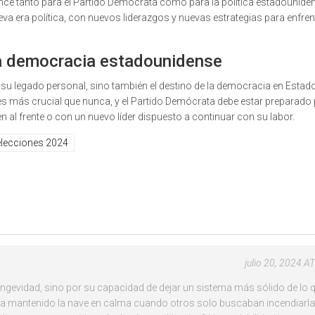
ance tanto para el Partido Demócrata como para la política estadounide
va era política, con nuevos liderazgos y nuevas estrategias para enfren
 la democracia estadounidense
a su legado personal, sino también el destino de la democracia en Estad
 es más crucial que nunca, y el Partido Demócrata debe estar preparado
n al frente o con un nuevo líder dispuesto a continuar con su labor.
elecciones 2024
julio 20, 2024 A
 longevidad, sino por su capacidad de dejar un sistema más sólido de lo 
 ha mantenido la nave en calma cuando otros solo buscaban incendiarla