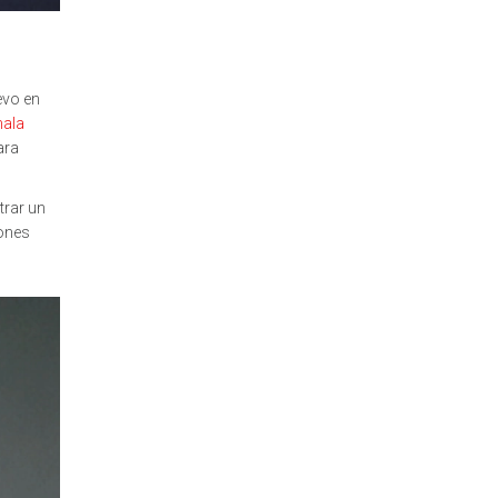
evo en
ala
ara
trar un
iones