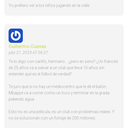
Yo prefiero ver a los niños jugando en la calle
Guillermo Cuevas
julio 21, 2024 AT 06:27
Te lo digo con cariño, hermano... ¿pero en serio? ¿Un francés
de 25 años va a salvar a un club que lleva 10 años sin
entender qué es el fútbol de verdad?
Te juro que si no hay un mediocentro que le dé el balón,
Mbappé va a correr como un loco y terminar en la grada
pidiendo agua.
Esto no es una película, es un club con problemas reales. Y
no se solucionan con un fichaje de 200 millones.