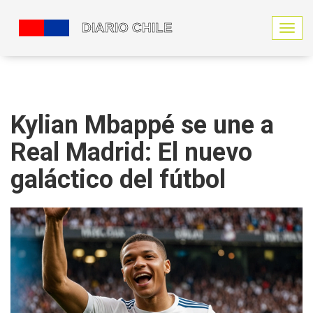
N
a
v
e
g
a
c
Kylian Mbappé se une a
i
ó
Real Madrid: El nuevo
n
d
galáctico del fútbol
e
p
a
l
a
n
c
a