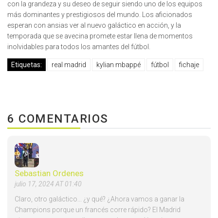
con la grandeza y su deseo de seguir siendo uno de los equipos
más dominantes y prestigiosos del mundo. Los aficionados
esperan con ansias ver al nuevo galáctico en acción, y la
temporada que se avecina promete estar llena de momentos
inolvidables para todos los amantes del fútbol.
Etiquetas:
real madrid
kylian mbappé
fútbol
fichaje
6 COMENTARIOS
Sebastian Ordenes
julio 17, 2024 AT 01:40
Claro, otro galáctico... ¿y qué? ¿Ahora vamos a ganar la
Champions porque un francés corre rápido? El Madrid