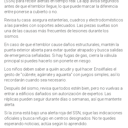
(SSN) para recibir alertas en tiempo real. La app avisa segundos
antes de que el temblor llegue, lo que puede marcar la diferencia
entre ponerse a cubierto o no.
Revisa tu casa: asegura estanterías, cuadros y electrodomésticos
a las paredes con soportes adecuados. Las piezas sueltas son
una de las causas más frecuentes de lesiones durante los
sismos.
En caso de que el temblor cause daños estructurales, mantén la
puerta exterior abierta para evitar quedar atrapado y busca salidas
de emergencia señaladas. Si hay fugas de gas, cierra la válvula
principal si puedes hacerlo sin ponerte en riesgo.
Los niños deben saber a quién acudir y qué hacer. Enséñales el
gesto de "cúbrete, agárrate y aguanta" con juegos simples; así lo
recordarán cuando sea necesario.
Después del sismo, revisa que todos estén bien, pero no vuelvas a
entrar a edificios dañados sin autorización de expertos. Las
réplicas pueden seguir durante días o semanas, así que mantente
alerta.
Si la zona está bajo una alerta roja del SSN, sigue las indicaciones
oficiales y busca refugio en centros designados. No te quedes
esperando noticias; actúa según lo aprendido.