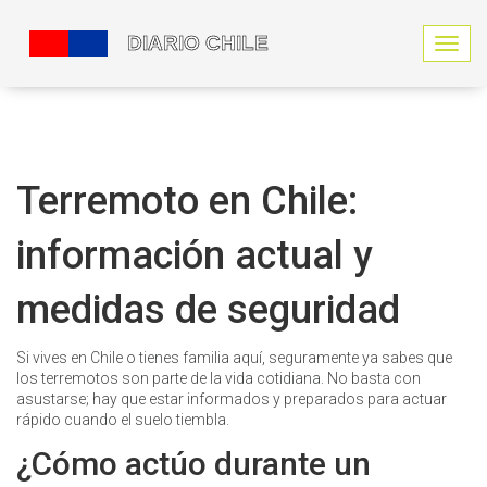
N
a
v
e
g
a
c
Terremoto en Chile:
i
ó
información actual y
n
d
e
medidas de seguridad
p
a
l
Si vives en Chile o tienes familia aquí, seguramente ya sabes que
a
los terremotos son parte de la vida cotidiana. No basta con
n
asustarse; hay que estar informados y preparados para actuar
c
rápido cuando el suelo tiembla.
a
¿Cómo actúo durante un