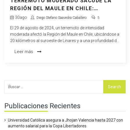
TERREMOTO MODERADO SACUDE LA
REGIÓN DEL MAULE EN CHILE:
INFORMACIÓN Y REACCIONES
30
ago
Diego Stefano Saavedra Caballero
5
El 29 de agosto de 2024, un terremoto de intensidad
moderada afectó la Región del Maule en Chile, ubicándose a
20 kilómetros al suroeste de Linares y a una profundidad de
41 kilómetros. Aunque no se reportaron daños mayores ni
Leer más
víctimas inmediatas, las autoridades locales han evaluado
la situación para garantizar la seguridad pública.
Publicaciones Recientes
Universidad Católica asegura a Jhojan Valencia hasta 2027 con
aumento salarial para la Copa Libertadores