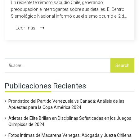
Un reciente terremoto sacudió Chile, generando
preocupación e interrogantes sobre sus detalles. El Centro
Sismológico Nacional informó que el sismo ocurrió el 2 de
noviembre de 2024 y tuvo una magnitud significativa en la
Leer más
escala de Richter. El epicentro se localizó en una región
específica de Chile y fue sentido en varias partes del país, sin
reportes inmediatos de daños importantes o víctimas
mortales. Se brinda información detallada sobre el tiempo,
lugar e intensidad del temblor.
Publicaciones Recientes
Pronóstico del Partido Venezuela vs Canadá: Análisis de las
Apuestas para la Copa América 2024
Atletas de Élite Brillan en Disciplinas Sofisticadas en los Juegos
Olímpicos de 2024
Fotos Íntimas de Macarena Venegas: Abogada y Jueza Chilena