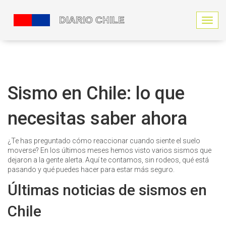
N
a
v
e
g
a
c
Sismo en Chile: lo que
i
ó
necesitas saber ahora
n
d
e
¿Te has preguntado cómo reaccionar cuando siente el suelo
p
moverse? En los últimos meses hemos visto varios sismos que
a
dejaron a la gente alerta. Aquí te contamos, sin rodeos, qué está
l
pasando y qué puedes hacer para estar más seguro.
a
n
Últimas noticias de sismos en
c
a
Chile