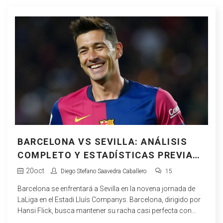
BARCELONA VS SEVILLA: ANÁLISIS
COMPLETO Y ESTADÍSTICAS PREVIA
AL PARTIDO EN LA LIGA
20
oct
Diego Stefano Saavedra Caballero
15
Barcelona se enfrentará a Sevilla en la novena jornada de
LaLiga en el Estadi Lluís Companys. Barcelona, dirigido por
Hansi Flick, busca mantener su racha casi perfecta con
ocho victorias de nueve posibles. Sevilla, bajo la dirección