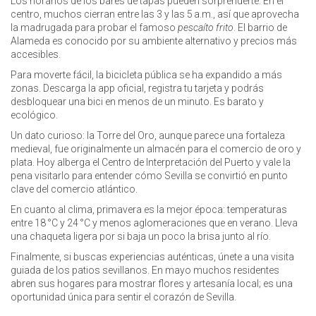
Los horarios de los bares de tapas pueden sorprenderte. En el
centro, muchos cierran entre las 3 y las 5 a.m., así que aprovecha
la madrugada para probar el famoso
pescaíto frito
. El barrio de
Alameda es conocido por su ambiente alternativo y precios más
accesibles.
Para moverte fácil, la bicicleta pública se ha expandido a más
zonas. Descarga la app oficial, registra tu tarjeta y podrás
desbloquear una bici en menos de un minuto. Es barato y
ecológico.
Un dato curioso: la Torre del Oro, aunque parece una fortaleza
medieval, fue originalmente un almacén para el comercio de oro y
plata. Hoy alberga el Centro de Interpretación del Puerto y vale la
pena visitarlo para entender cómo Sevilla se convirtió en punto
clave del comercio atlántico.
En cuanto al clima, primavera es la mejor época: temperaturas
entre 18 °C y 24 °C y menos aglomeraciones que en verano. Lleva
una chaqueta ligera por si baja un poco la brisa junto al río.
Finalmente, si buscas experiencias auténticas, únete a una visita
guiada de los patios sevillanos. En mayo muchos residentes
abren sus hogares para mostrar flores y artesanía local; es una
oportunidad única para sentir el corazón de Sevilla.