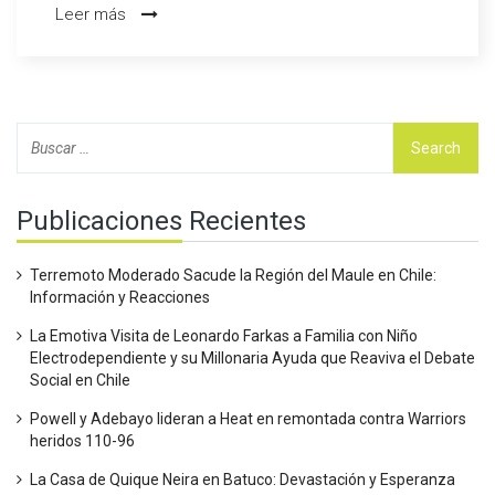
Leer más
de García Pimienta, intenta escapar de la zona de descenso.
Las estadísticas muestran una clara ventaja ofensiva de
Barcelona, destacando su media de goles por partido de 3,1
frente a los 0,8 de Sevilla.
Publicaciones Recientes
Terremoto Moderado Sacude la Región del Maule en Chile:
Información y Reacciones
La Emotiva Visita de Leonardo Farkas a Familia con Niño
Electrodependiente y su Millonaria Ayuda que Reaviva el Debate
Social en Chile
Powell y Adebayo lideran a Heat en remontada contra Warriors
heridos 110-96
La Casa de Quique Neira en Batuco: Devastación y Esperanza