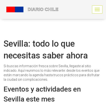
N
a
v
e
g
a
c
Sevilla: todo lo que
i
ó
necesitas saber ahora
n
d
e
Si buscas información fresca sobre Sevilla, llegaste al sitio
p
indicado. Aquí reunimos lo más relevante: desde los eventos que
a
están marcando la agenda hasta trucos prácticos para disfrutar
l
la ciudad sin complicaciones.
a
n
Eventos y actividades en
c
a
Sevilla este mes