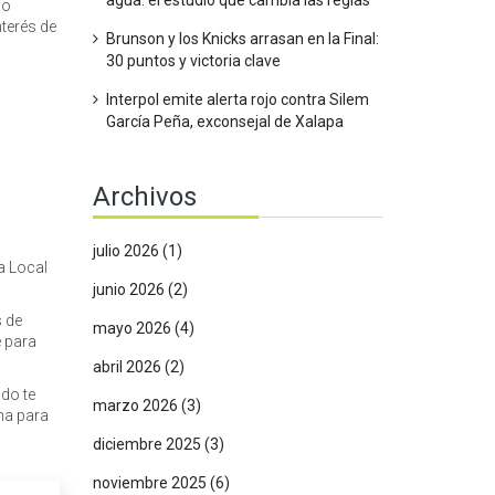
agua: el estudio que cambia las reglas
mo
terés de
Brunson y los Knicks arrasan en la Final:
30 puntos y victoria clave
Interpol emite alerta rojo contra Silem
García Peña, exconsejal de Xalapa
Archivos
julio 2026
(1)
a Local
junio 2026
(2)
s de
mayo 2026
(4)
e para
abril 2026
(2)
do te
marzo 2026
(3)
na para
diciembre 2025
(3)
noviembre 2025
(6)