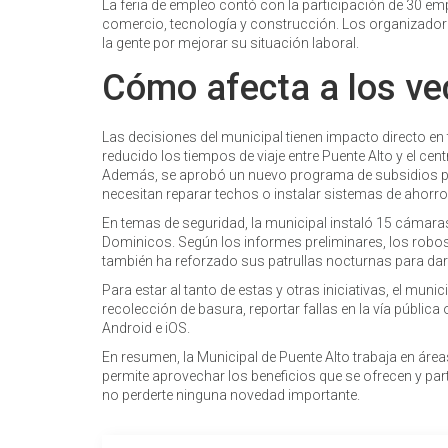
La feria de empleo contó con la participación de 30 
comercio, tecnología y construcción. Los organizador
la gente por mejorar su situación laboral.
Cómo afecta a los ve
Las decisiones del municipal tienen impacto directo en tu
reducido los tiempos de viaje entre Puente Alto y el cen
Además, se aprobó un nuevo programa de subsidios pa
necesitan reparar techos o instalar sistemas de ahorro
En temas de seguridad, la municipal instaló 15 cámaras
Dominicos. Según los informes preliminares, los robos
también ha reforzado sus patrullas nocturnas para dar
Para estar al tanto de estas y otras iniciativas, el mu
recolección de basura, reportar fallas en la vía pública o
Android e iOS.
En resumen, la Municipal de Puente Alto trabaja en áre
permite aprovechar los beneficios que se ofrecen y par
no perderte ninguna novedad importante.