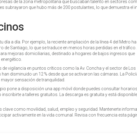
empresas de la zona metropolitana que buscaban talento en sectores co
es subrayaron que hubo más de 200 postulantes, lo que demuestra el in
cinos
 día a día. Por ejemplo, la reciente ampliación de la línea 4 del Metro ha
tro de Santiago, lo que se traduce en menos horas perdidas en el tráfico.
ra mejoras domiciliarias, destinado a hogares de bajos ingresos que
 energético.
 de vigilancia en puntos críticos como la Av. Concha y el sector de Los
 han disminuido un 12 % desde que se activaron las cámaras. La Policí
 mayor sensación de tranquilidad.
nicipio pone a disposición una app móvil donde puedes consultar horario
 inscribirte a talleres gratuitos. La descarga es gratuita y está disponibl
as clave como movilidad, salud, empleo y seguridad. Mantenerte informa
ticipar activamente en la vida comunal. Revisa con frecuencia esta pági