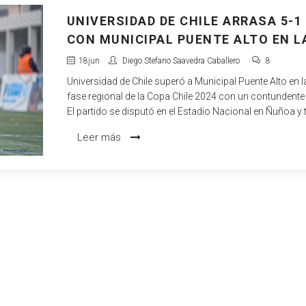
UNIVERSIDAD DE CHILE ARRASA 5-1
CON MUNICIPAL PUENTE ALTO EN L
COPA CHILE 2024
18
jun
Diego Stefano Saavedra Caballero
8
Universidad de Chile superó a Municipal Puente Alto en l
fase regional de la Copa Chile 2024 con un contundente 
El partido se disputó en el Estadio Nacional en Ñuñoa y 
un inicio sorprendente con un gol temprano de Matías 
Leer más
exjugador de Colo Colo. Sin embargo, los goles de Juan
Pablo Gómez, Lucas Assadi, Renato Cordero, Leandro
Fernández y Matías Zaldivia dieron la vuelta al marcador