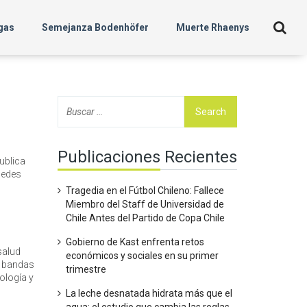
gas
Semejanza Bodenhöfer
Muerte Rhaenys
Publicaciones Recientes
publica
uedes
Tragedia en el Fútbol Chileno: Fallece
Miembro del Staff de Universidad de
Chile Antes del Partido de Copa Chile
Gobierno de Kast enfrenta retos
salud
económicos y sociales en su primer
 a bandas
trimestre
ología y
La leche desnatada hidrata más que el