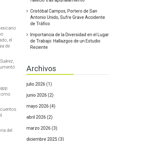
falleció tras apuñalamiento
Cristóbal Campos, Portero de San
Antonio Unido, Sufre Grave Accidente
de Tráfico
mexicano
no
Importancia de la Diversidad en el Lugar
ado, el
de Trabajo: Hallazgos de un Estudio
ia de
Reciente
 Suárez
,
Archivos
y aumentó
julio 2026
(1)
 app
s como
junio 2026
(2)
mayo 2026
(4)
escuentos
l
abril 2026
(2)
marzo 2026
(3)
ria del
diciembre 2025
(3)