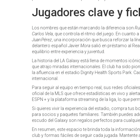
Jugadores clave y fic
Los nombres que están marcando la diferencia son
Ru
Carlos Vela
, que controla el ritmo del juego. En cuanto 
Juan Pérez
, una incorporación que busca reforzar la lín
delantero español
Javier Mora
salió en préstamo al Rea
equilibrio entre experiencia y juventud.
La historia del LA Galaxy está llena de momentos icónic
que atrajo miradas internacionales. El club ha sido pio
la afluencia en el estadio Dignity Health Sports Park. 
internacional.
Para seguir al equipo en tiempo real, sus redes oficial
oficial de la MLS que ofrece estadísticas en vivo y ale
ESPN + y la plataforma streaming de la liga, lo que perm
Si quieres vivir la experiencia del estadio, compra tus 
para socios y paquetes familiares. También puedes adqui
escudo del Galaxy son regalos perfectos para cualquier
En resumen, este espacio te brinda toda la información 
club y formas fáciles de seguir cada jugada. Mantente aq