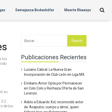
gas
Semejanza Bodenhöfer
Muerte Rhaenys
es
Publicaciones Recientes
s los
 Todo
Luciano Cabral: La Nueva Gran
Incorporación de Club León en Liga MX
Emiliano Amor Opta por Permanecer
en Colo Colo y Rechaza Oferta de San
nó su
Lorenzo
n 2-2
Adiós a Eduardo Xol, reconocido actor
ro de los
de 'Acapulco, cuerpo y alma', quien