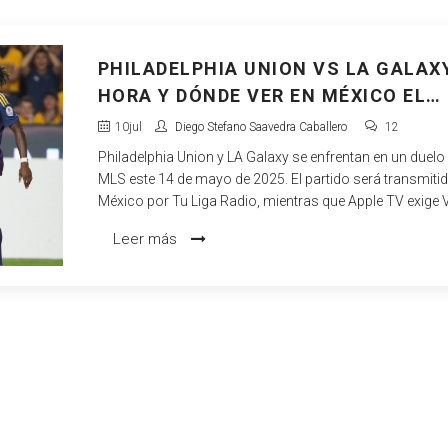
PHILADELPHIA UNION VS LA GALAX
HORA Y DÓNDE VER EN MÉXICO EL
PARTIDO CLAVE DE LA MLS
10
jul
Diego Stefano Saavedra Caballero
12
Philadelphia Union y LA Galaxy se enfrentan en un duelo 
MLS este 14 de mayo de 2025. El partido será transmiti
México por Tu Liga Radio, mientras que Apple TV exige
para acceder al streaming. Union busca romper 13 año
Leer más
ganar a Galaxy, quienes atraviesan una racha negativa.