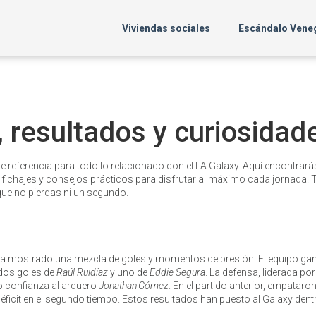
Viviendas sociales
Escándalo Vene
, resultados y curiosidad
 de referencia para todo lo relacionado con el LA Galaxy. Aquí encontrará
e fichajes y consejos prácticos para disfrutar al máximo cada jornada.
que no pierdas ni un segundo.
 ha mostrado una mezcla de goles y momentos de presión. El equipo ga
 dos goles de
Raúl Ruidíaz
y uno de
Eddie Segura
. La defensa, liderada por
dio confianza al arquero
Jonathan Gómez
. En el partido anterior, empataro
ficit en el segundo tiempo. Estos resultados han puesto al Galaxy dent