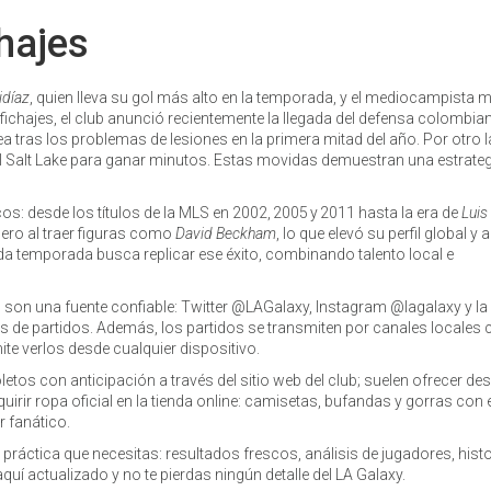
hajes
idíaz
, quien lleva su gol más alto en la temporada, y el mediocampista 
a fichajes, el club anunció recientemente la llegada del defensa colombia
ea tras los problemas de lesiones en la primera mitad del año. Por otro l
l Salt Lake para ganar minutos. Estas movidas demuestran una estrateg
os: desde los títulos de la MLS en 2002, 2005 y 2011 hasta la era de
Luis
nero al traer figuras como
David Beckham
, lo que elevó su perfil global 
Cada temporada busca replicar ese éxito, combinando talento local e
es son una fuente confiable: Twitter @LAGalaxy, Instagram @lagalaxy y la
rtas de partidos. Además, los partidos se transmiten por canales locale
ite verlos desde cualquier dispositivo.
boletos con anticipación a través del sitio web del club; suelen ofrecer d
rir ropa oficial en la tienda online: camisetas, bufandas y gorras con e
 fanático.
práctica que necesitas: resultados frescos, análisis de jugadores, histo
uí actualizado y no te pierdas ningún detalle del LA Galaxy.