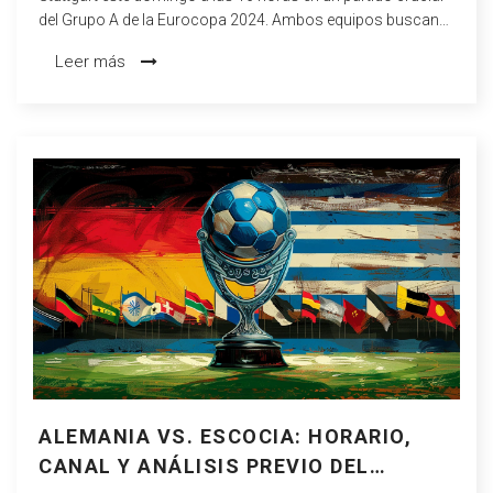
del Grupo A de la Eurocopa 2024. Ambos equipos buscan
su primera victoria en el torneo después de resultados
Leer más
adversos en sus partidos anterioes. Aquí te contamos todo
lo que necesitas saber sobre las formaciones,
antecedentes y dónde ver el partido en vivo.
ALEMANIA VS. ESCOCIA: HORARIO,
CANAL Y ANÁLISIS PREVIO DEL