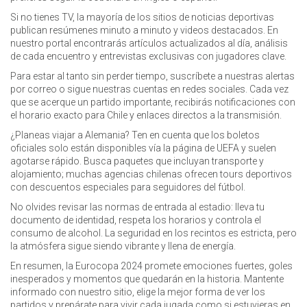
Si no tienes TV, la mayoría de los sitios de noticias deportivas
publican resúmenes minuto a minuto y videos destacados. En
nuestro portal encontrarás artículos actualizados al día, análisis
de cada encuentro y entrevistas exclusivas con jugadores clave.
Para estar al tanto sin perder tiempo, suscríbete a nuestras alertas
por correo o sigue nuestras cuentas en redes sociales. Cada vez
que se acerque un partido importante, recibirás notificaciones con
el horario exacto para Chile y enlaces directos a la transmisión.
¿Planeas viajar a Alemania? Ten en cuenta que los boletos
oficiales solo están disponibles vía la página de UEFA y suelen
agotarse rápido. Busca paquetes que incluyan transporte y
alojamiento; muchas agencias chilenas ofrecen tours deportivos
con descuentos especiales para seguidores del fútbol.
No olvides revisar las normas de entrada al estadio: lleva tu
documento de identidad, respeta los horarios y controla el
consumo de alcohol. La seguridad en los recintos es estricta, pero
la atmósfera sigue siendo vibrante y llena de energía.
En resumen, la Eurocopa 2024 promete emociones fuertes, goles
inesperados y momentos que quedarán en la historia. Mantente
informado con nuestro sitio, elige la mejor forma de ver los
partidos y prepárate para vivir cada jugada como si estuvieras en