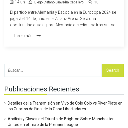
PARTIDO DE LA EUROCOPA 2024
14
jun
Diego Stefano Saavedra Caballero
10
El partido entre Alemania y Escocia en la Eurocopa 2024 se
jugará el 14 de junio en el Allianz Arena. Será una
oportunidad crucial para Alemania de redimirse tras su mal
desempeño en los últimos torneos internacionales, así
Leer más
como un encuentro simbólico para Toni Kroos. Escocia,
dirigida por Steve Clarke, busca superar la fase de grupos
por primera vez en su historia.
Publicaciones Recientes
Detalles de la Transmisión en Vivo de Colo Colo vs River Plate en
los Cuartos de Final de la Copa Libertadores
Análisis y Claves del Triunfo de Brighton Sobre Manchester
United en el Inicio de la Premier League