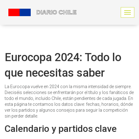
N
a
v
e
g
a
c
Eurocopa 2024: Todo lo
i
ó
que necesitas saber
n
d
e
La Eurocopa vuelve en 2024 con la misma intensidad de siempre.
p
Dieciséis selecciones se enfrentarán por el título y los fanáticos de
a
todo el mundo, incluido Chile, están pendientes de cada jugada. En
l
esta página te contamos los datos clave: fechas, horarios, dónde
a
ver los partidos y algunos consejos para seguir la competición
n
sin perder detalle.
c
a
Calendario y partidos clave