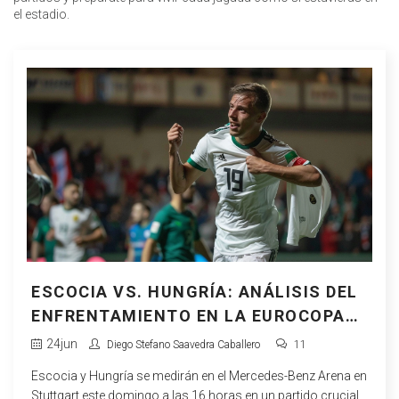
el estadio.
ESCOCIA VS. HUNGRÍA: ANÁLISIS DEL
ENFRENTAMIENTO EN LA EUROCOPA
2024
24
jun
Diego Stefano Saavedra Caballero
11
Escocia y Hungría se medirán en el Mercedes-Benz Arena en
Stuttgart este domingo a las 16 horas en un partido crucial