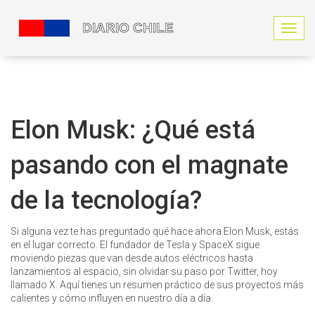
N
a
v
e
g
a
c
Elon Musk: ¿Qué está
i
ó
pasando con el magnate
n
d
e
de la tecnología?
p
a
l
Si alguna vez te has preguntado qué hace ahora Elon Musk, estás
a
en el lugar correcto. El fundador de Tesla y SpaceX sigue
n
moviendo piezas que van desde autos eléctricos hasta
c
lanzamientos al espacio, sin olvidar su paso por Twitter, hoy
a
llamado X. Aquí tienes un resumen práctico de sus proyectos más
calientes y cómo influyen en nuestro día a día.