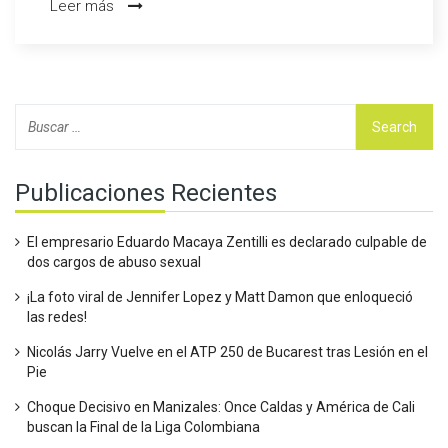
Leer más
premios Grammy, mientras que sus comentarios alimentan
el debate sobre su historial de discursos de odio.
Publicaciones Recientes
El empresario Eduardo Macaya Zentilli es declarado culpable de
dos cargos de abuso sexual
¡La foto viral de Jennifer Lopez y Matt Damon que enloqueció
las redes!
Nicolás Jarry Vuelve en el ATP 250 de Bucarest tras Lesión en el
Pie
Choque Decisivo en Manizales: Once Caldas y América de Cali
buscan la Final de la Liga Colombiana