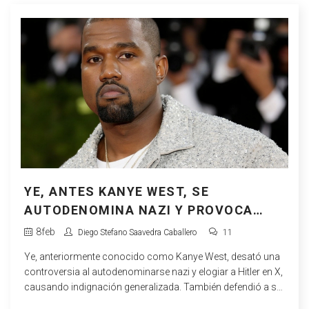
YE, ANTES KANYE WEST, SE
AUTODENOMINA NAZI Y PROVOCA
CONTROVERSIA
8
feb
Diego Stefano Saavedra Caballero
11
Ye, anteriormente conocido como Kanye West, desató una
controversia al autodenominarse nazi y elogiar a Hitler en X,
causando indignación generalizada. También defendió a su
esposa Bianca Censori de las críticas por su atuendo en los