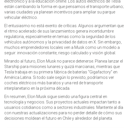
electrónico y a la educación online. Los autos eléctricos de Tesla
están cambiando la forma en que pensamos el transporte urbano;
varias ciudades ya planean incentivos para ampliar su parque
vehicular eléctrico.
El entusiasmo no está exento de críticas. Algunos argumentan que
el ritmo acelerado de sus lanzamientos genera incertidumbre
regulatoria, especialmente en temas como la seguridad de los
vehículos autónomos y la privacidad de datos en X. Sin embargo,
muchos emprendedores locales ven a Musk como un modelo a
seguir: innovación constante, riesgo calculado y visión global.
Mirando al futuro, Elon Musk no parece detenerse. Planea lanzar el
Starship para misiones lunares y quizá marcianas, mientras que
Tesla trabaja en su primera fábrica de baterías “Gigafactory” en
América Latina. Si todo sale según lo previsto, podríamos ver
coches eléctricos más baratos y una red de transporte
interplanetario en la próxima década.
En resumen, Elon Musk sigue siendo una figura central en
tecnología y negocios. Sus proyectos actuales impactan tanto a
usuarios cotidianos como a sectores industriales. Mantente al día
con nuestras actualizaciones para no perder detalle de cómo sus
decisiones moldean el futuro en Chile y alrededor del planeta.