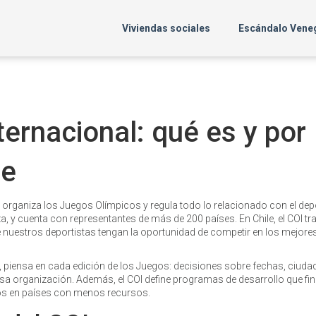
Viviendas sociales
Escándalo Vene
ernacional: qué es y por
le
e organiza los Juegos Olímpicos y regula todo lo relacionado con el dep
a, y cuenta con representantes de más de 200 países. En Chile, el COI tr
nuestros deportistas tengan la oportunidad de competir en los mejore
OI, piensa en cada edición de los Juegos: decisiones sobre fechas, ciuda
esa organización. Además, el COI define programas de desarrollo que fi
vos en países con menos recursos.