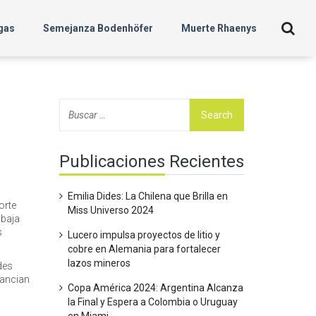
gas
Semejanza Bodenhöfer
Muerte Rhaenys
Publicaciones Recientes
Emilia Dides: La Chilena que Brilla en
orte
Miss Universo 2024
abaja
s
Lucero impulsa proyectos de litio y
cobre en Alemania para fortalecer
lazos mineros
des
nancian
Copa América 2024: Argentina Alcanza
la Final y Espera a Colombia o Uruguay