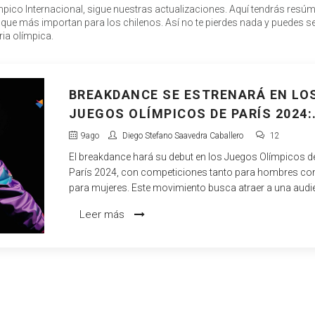
ímpico Internacional, sigue nuestras actualizaciones. Aquí tendrás resú
 que más importan para los chilenos. Así no te pierdes nada y puedes s
ia olímpica.
BREAKDANCE SE ESTRENARÁ EN LO
JUEGOS OLÍMPICOS DE PARÍS 2024:
UNA REVOLUCIÓN EN EL DEPORTE
9
ago
Diego Stefano Saavedra Caballero
12
El breakdance hará su debut en los Juegos Olímpicos d
París 2024, con competiciones tanto para hombres c
para mujeres. Este movimiento busca atraer a una audi
más joven y reflejar los intereses deportivos modernos
Leer más
atletas serán evaluados en habilidades técnicas,
musicalidad y desempeño general.