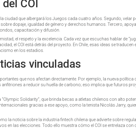
 del COI
ar la ciudad que albergará los Juegos cada cuatro años. Segundo, velar p
 sobre dopaje, igualdad de género y derechos humanos. Tercero, apoya
ondos, capacitación y difusión.
istad, el respeto y la excelencia. Cada vez que escuchas hablar de “jug
pacidad, el COI está detrás del proyecto. En Chile, esas ideas se traducen 
cismo en los estadios.
ticias vinculadas
ortantes que nos afectan directamente. Por ejemplo, la nueva política 
 anfitriones a reducir su huella de carbono; eso implica que futuros pr
Olympic Solidarity”, que brinda becas a atletas chilenos con alto poten
ternacionales gracias a ese apoyo, como la tenista Nicolás Jarry, quie
mo la noticia sobre la industria fintech chilena que advierte sobre regul
tivos en las elecciones. Todo ello muestra cómo el COI se entrelaza con 