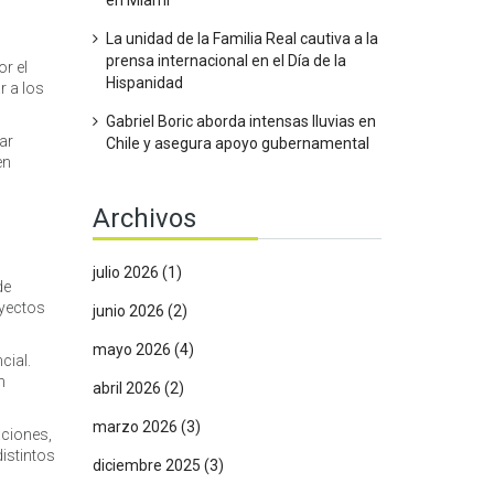
en Miami
La unidad de la Familia Real cautiva a la
prensa internacional en el Día de la
or el
Hispanidad
r a los
Gabriel Boric aborda intensas lluvias en
ar
Chile y asegura apoyo gubernamental
en
Archivos
julio 2026
(1)
de
oyectos
junio 2026
(2)
mayo 2026
(4)
cial.
n
abril 2026
(2)
marzo 2026
(3)
aciones,
distintos
diciembre 2025
(3)