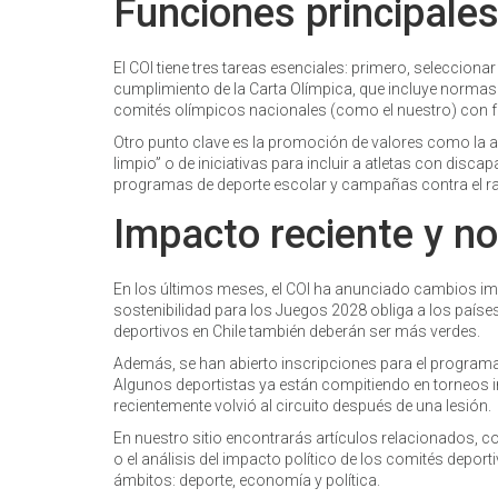
Funciones principales
El COI tiene tres tareas esenciales: primero, seleccion
cumplimiento de la Carta Olímpica, que incluye normas
comités olímpicos nacionales (como el nuestro) con f
Otro punto clave es la promoción de valores como la am
limpio” o de iniciativas para incluir a atletas con disca
programas de deporte escolar y campañas contra el ra
Impacto reciente y no
En los últimos meses, el COI ha anunciado cambios imp
sostenibilidad para los Juegos 2028 obliga a los países
deportivos en Chile también deberán ser más verdes.
Además, se han abierto inscripciones para el programa “
Algunos deportistas ya están compitiendo en torneos in
recientemente volvió al circuito después de una lesión.
En nuestro sitio encontrarás artículos relacionados, co
o el análisis del impacto político de los comités depor
ámbitos: deporte, economía y política.