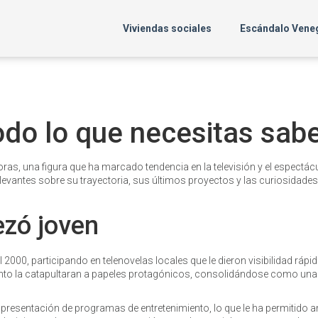
Viviendas sociales
Escándalo Vene
odo lo que necesitas sab
Moras, una figura que ha marcado tendencia en la televisión y el espectác
levantes sobre su trayectoria, sus últimos proyectos y las curiosidade
ezó joven
 2000, participando en telenovelas locales que le dieron visibilidad rápi
nto la catapultaran a papeles protagónicos, consolidándose como una 
presentación de programas de entretenimiento, lo que le ha permitido a