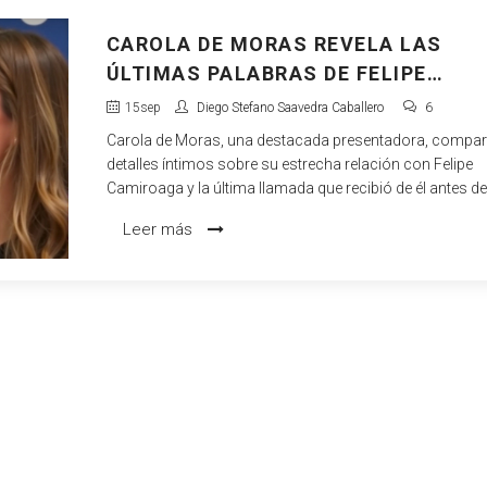
CAROLA DE MORAS REVELA LAS
ÚLTIMAS PALABRAS DE FELIPE
CAMIROAGA: UNA LLAMADA LLENA 
15
sep
Diego Stefano Saavedra Caballero
6
ANGUSTIA Y PRESAGIO
Carola de Moras, una destacada presentadora, compar
detalles íntimos sobre su estrecha relación con Felipe
Camiroaga y la última llamada que recibió de él antes de
trágico accidente. La conversación estuvo marcada po
Leer más
sensación de angustia y presagio.